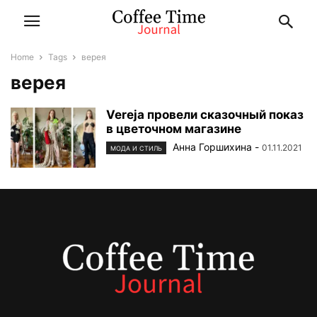
Home
Tags
верея
верея
Vereja провели сказочный показ
в цветочном магазине
Анна Горшихина
-
01.11.2021
МОДА И СТИЛЬ