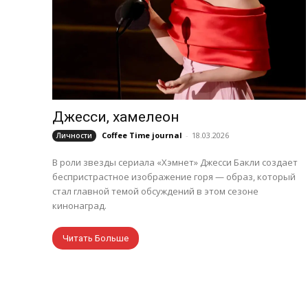
Джесси, хамелеон
Coffee Time journal
-
18.03.2026
Личности
В роли звезды сериала «Хэмнет» Джесси Бакли создает
беспристрастное изображение горя — образ, который
стал главной темой обсуждений в этом сезоне
кинонаград.
Читать Больше