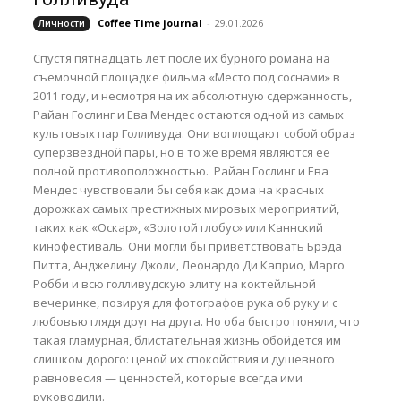
Coffee Time journal
-
29.01.2026
Личности
Спустя пятнадцать лет после их бурного романа на
съемочной площадке фильма «Место под соснами» в
2011 году, и несмотря на их абсолютную сдержанность,
Райан Гослинг и Ева Мендес остаются одной из самых
культовых пар Голливуда. Они воплощают собой образ
суперзвездной пары, но в то же время являются ее
полной противоположностью. Райан Гослинг и Ева
Мендес чувствовали бы себя как дома на красных
дорожках самых престижных мировых мероприятий,
таких как «Оскар», «Золотой глобус» или Каннский
кинофестиваль. Они могли бы приветствовать Брэда
Питта, Анджелину Джоли, Леонардо Ди Каприо, Марго
Робби и всю голливудскую элиту на коктейльной
вечеринке, позируя для фотографов рука об руку и с
любовью глядя друг на друга. Но оба быстро поняли, что
такая гламурная, блистательная жизнь обойдется им
слишком дорого: ценой их спокойствия и душевного
равновесия — ценностей, которые всегда ими
руководили.