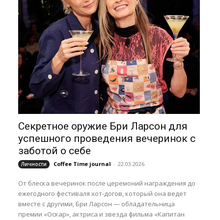
Секретное оружие Бри Ларсон для
успешного проведения вечеринок с
заботой о себе
Coffee Time journal
-
22.03.2026
Личности
От блеска вечеринок после церемоний награждения до
ежегодного фестиваля хот-догов, который она ведет
вместе с другими, Бри Ларсон — обладательница
премии «Оскар», актриса и звезда фильма «Капитан