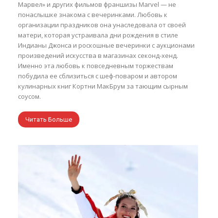
Марвел» и других фильмов франшизы Marvel — не
понаслышке знакома с вечеринками. Любовь к
организации праздников она унаследовала от своей
матери, которая устраивала дни рождения в стиле
Индианы Джонса и роскошные вечеринки с аукционами
произведений искусства в магазинах секонд-хенд.
Именно эта любовь к повседневным торжествам
побудила ее сблизиться с шеф-поваром и автором
кулинарных книг Кортни МакБрум за тающим сырным
соусом.
Читать Больше