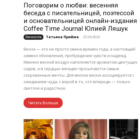
Поговорим о любви: весенняя
беседа с писательницей, поэтессой
и основательницей онлайн-издания
Coffee Time Journal Юлией Ляшук
Татьяна Прийма
-
23.04.2026
Личности
Весна — это не просто смена времён года, а настоящий
символ обновления, пробуждения чувств и надежд.
Именно весной воздух наполняется ароматом цветущих
садов, а в сердцах женщин просыпаются самые
сокровенные мечты. Для многих весна ассоциируется с
ожиданием чуда, с верой в то, что впереди — только
светлое и радостное.
Читать Больше