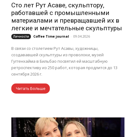
Сто лет Рут Асаве, скульптору,
работавшей с промышленными
материалами и превращавшей их в
легкие и мечтательные скульптуры
Coffee Time journal
-
09.04.2026
Личности
В связи со столетием Рут Асавы, художницы,
создававшей скульптуры из проволоки, музей
Гуггенхайма в Бильбао посвятил ей масштабную
ретроспективу из 250 работ, которая продлится до 13
сентября 2026 г.
Читать Больше