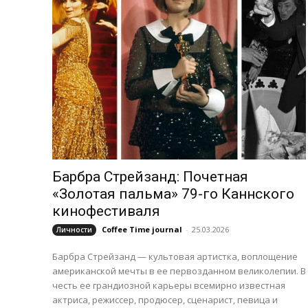
Барбра Стрейзанд: Почетная
«Золотая пальма» 79-го Каннского
кинофестиваля
Coffee Time journal
-
25.03.2026
Личности
Барбра Стрейзанд — культовая артистка, воплощение
американской мечты в ее первозданном великолепии. В
честь ее грандиозной карьеры всемирно известная
актриса, режиссер, продюсер, сценарист, певица и