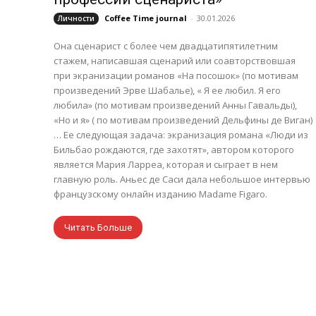
Coffee Time journal
-
30.01.2026
Личности
Она сценарист с более чем двадцатипятилетним
стажем, написавшая сценарий или соавторствовшая
при экранизации романов «На посошок» (по мотивам
произведений Эрве Шабалье), « Я ее любил. Я его
любила» (по мотивам произведений Анны Гавальды),
«Но и я» ( по мотивам произведений Дельфины де Виган)
… Ее следующая задача: экранизация романа «Люди из
Бильбао рождаются, где захотят», автором которого
является Мария Ларреа, которая и сыграет в нем
главную роль. Аньес де Саси дала небольшое интервью
французскому онлайн изданию Madame Figaro.
Читать Больше