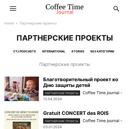
Home
Партнерские проекты
ПАРТНЕРСКИЕ ПРОЕКТЫ
CTJ PODCASTS
INTERNATIONAL
STORIES
БЕЗ КАТЕГОРИИ
ВИДЕОЖУРНАЛ
КРАСОТА
ПАРТНЕРСКИЕ ПРОЕКТЫ
Партнерские проекты
ПРИВЕТСТВИЕ АВТОРА
СТАТЬИ
Благотворительный проект ко
Дню защиты детей
Coffee Time journal
-
ПАРТНЕРСКИЕ ПРОЕКТЫ
12.04.2024
Gratuit CONCERT des ROIS
Coffee Time journal
-
ПАРТНЕРСКИЕ ПРОЕКТЫ
03.01.2024