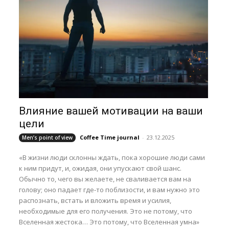
Влияние вашей мотивации на ваши
цели
Coffee Time journal
-
23.12.2025
Men’s point of view
«В жизни люди склонны ждать, пока хорошие люди сами
к ним придут, и, ожидая, они упускают свой шанс.
Обычно то, чего вы желаете, не сваливается вам на
голову; оно падает где-то поблизости, и вам нужно это
распознать, встать и вложить время и усилия,
необходимые для его получения. Это не потому, что
Вселенная жестока… Это потому, что Вселенная умна»