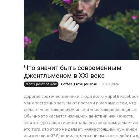
Что значит быть современным
джентльменом в XXI веке
Coffee Time journal
-
03.02.2026
Men’s point of view
Дорогие соотечественники, люди всего мира! В Facebook
меня постоянно засыпают постами и мемами о том, что
делают «настоящие мужчины» и «настоящие женщины».
Обычно это касается излишних действий или качеств,
но я всегда саркастически задаюсь вопросом: делает ли
это того, кто этого не делает, «ненастоящим» мужчиной
или женщиной? Я понимаю, чего они пытаются добиться,