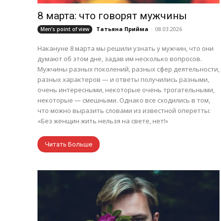
8 марта: что говорят мужчины
Татьяна Прийма
-
08.03.2026
Men’s point of view
Накануне 8 марта мы решили узнать у мужчин, что они
думают об этом дне, задав им несколько вопросов.
Мужчины разных поколений, разных сфер деятельности,
разных характеров — и ответы получились разными,
очень интересными, некоторые очень трогательными,
некоторые — смешными. Однако все сходились в том,
что можно выразить словами из известной оперетты:
«Без женщин жить нельзя на свете, нет!»
Читать Больше