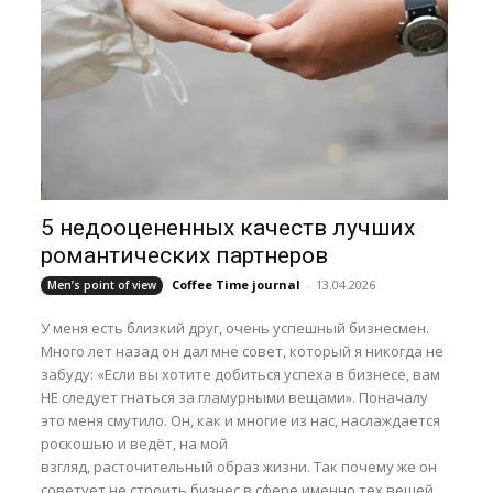
5 недооцененных качеств лучших
романтических партнеров
Coffee Time journal
-
13.04.2026
Men’s point of view
У меня есть близкий друг, очень успешный бизнесмен.
Много лет назад он дал мне совет, который я никогда не
забуду: «Если вы хотите добиться успеха в бизнесе, вам
НЕ следует гнаться за гламурными вещами». Поначалу
это меня смутило. Он, как и многие из нас, наслаждается
роскошью и ведёт, на мой
взгляд, расточительный образ жизни. Так почему же он
советует не строить бизнес в сфере именно тех вещей,