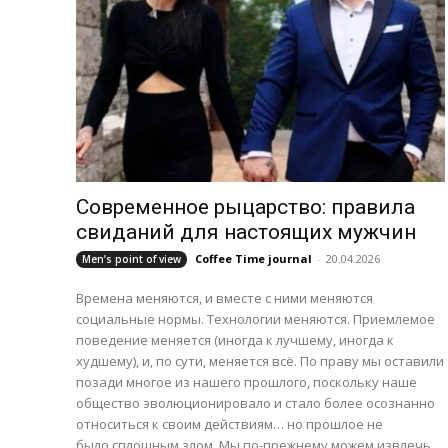
Современное рыцарство: правила
свиданий для настоящих мужчин
Coffee Time journal
-
20.04.2026
Men’s point of view
Времена меняются, и вместе с ними меняются
социальные нормы. Технологии меняются. Приемлемое
поведение меняется (иногда к лучшему, иногда к
худшему), и, по сути, меняется всё. По праву мы оставили
позади многое из нашего прошлого, поскольку наше
общество эволюционировало и стало более осознанно
относиться к своим действиям… но прошлое не
было сплошным злом. Мы по-прежнему можем извлечь