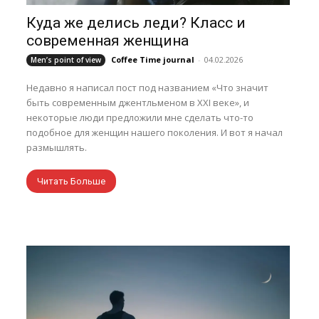
Куда же делись леди? Класс и
современная женщина
Coffee Time journal
-
04.02.2026
Men’s point of view
Недавно я написал пост под названием «Что значит
быть современным джентльменом в XXI веке», и
некоторые люди предложили мне сделать что-то
подобное для женщин нашего поколения. И вот я начал
размышлять.
Читать Больше