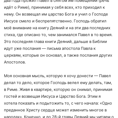
два года прожил Павел в снятом им помещении (речь
идёт о Риме), принимая у себя всех, кто приходил к
нему. Он возвещал им царство Бога и учил о Господе
Иисусе смело и беспрепятственно. Господь обратил
моё внимание на книгу Деяний и на эти два последних
стиха, где описано то, чем занимался Павел в то время.
Это последняя глава книги Деяний, дальше в Библии
идут уже послания — письма апостола Павла к
церквям, которые он основал, а также послания других
Апостолов.
Моя основная мысль, которую я хочу донести — Павел
делал то дело, которое Господь велел ему делать, там,
в Риме. Живя в квартире, которую он снимал, принимая
гостей и возвещая Иисуса и Царство Бога. Этим я
хотела показать и подытожить то, с чего начала: «Одно
преданное Христу сердце может изменить многое в
народах». Конечно, и до 28-й главы Деяний мы читаем о