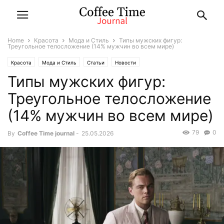
Home
Красота
Мода и Стиль
Типы мужских фигур:
Треугольное телосложение (14% мужчин во всем мире)
Красота
Мода и Стиль
Статьи
Новости
Типы мужских фигур:
Треугольное телосложение
(14% мужчин во всем мире)
79
0
By
Coffee Time journal
-
25.05.2026