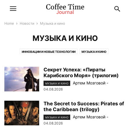
Home
Новости
Музыка и кино
МУЗЫКА И КИНО
ИННОВАЦИИ И НОВЫЕ ТЕХНОЛОГИИ
МУЗЫКА И КИНО
ЭТО ИНТЕРЕСНО
Секрет Успеха: «Пираты
Карибского Моря» (трилогия)
Артем Мозговой
-
МУЗЫКА И КИНО
04.08.2026
The Secret to Success: Pirates of
the Caribbean (trilogy)
Артем Мозговой
-
МУЗЫКА И КИНО
04.08.2026