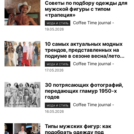
Советы по подбору одежды для
мужской фигуры с типом
«трапеция»
Coffee Time journal
-
МОДА И СТИЛЬ
19.05.2026
10 самых актуальных модных
трендов, представленных на
подиуме в сезоне весна/лето...
Coffee Time journal
-
МОДА И СТИЛЬ
17.05.2026
30 потрясающих фотографий,
передающих гламур 1950-х
годов
Coffee Time journal
-
МОДА И СТИЛЬ
16.05.2026
Типы мужских фигур: как
подобрать одежду под