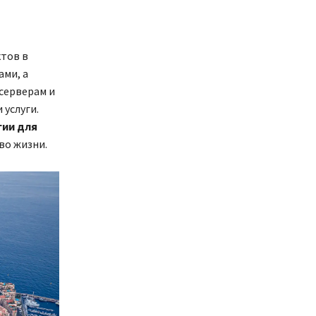
ктов в
ами, а
серверам и
услуги.
гии для
во жизни.