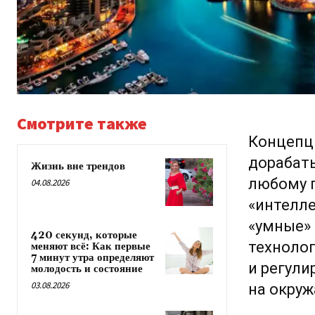
Смотрите также
Концепц
дорабаты
Жизнь вне трендов
любому 
04.08.2026
«интелл
«умные» 
420 секунд, которые
технолог
меняют всё: Как первые
7 минут утра определяют
и регули
молодость и состояние
03.08.2026
на окру