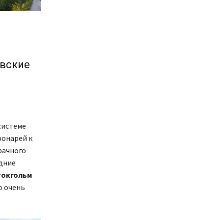
авские
системе
фонарей к
рачного
дние
токгольм
о очень