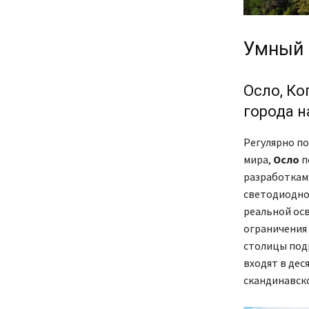
Умный 
Осло, Ко
города н
Регулярно по
мира,
Осло
п
разработкам
светодиодно
реальной осв
ограничения
столицы под
входят в дес
скандинавск