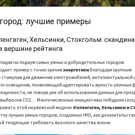
город: лучшие примеры
пенгаген, Хельсинки, Стокгольм: скандин
а вершине рейтинга
падая на подиум самых умных и добродетельных городов
одает пример с точки зрения
энергетики
благодаря крупным
: стимулам для движения электромобилей, интеллектуальной 
го освещения, позволяющей адаптировать яркость уличных 
ещенности, не говоря уже об использовании данных для проз
 выбросов CO2… Многочисленные инициативы побудили сосе
ражать этой норвежской модели:
Копенгаген, Хельсинки и С
ятку лучших умных городов, созданных IMD, как доказательств
ой тенденции требовать высокого качества жизни.