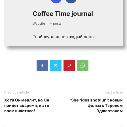
Coffee Time journal
Website
|
+ posts
Твой журнал на каждый день!
Previous article
Next article
Хотя Он медлит, но Он
“She rides shotgun”: новый
придёт вовремя, и это
фильм с Тэроном
время настало!
Эджертоном