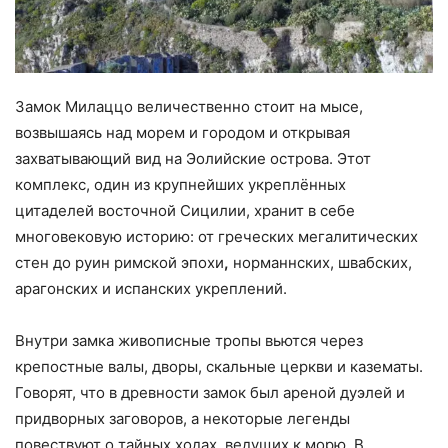
Замок Милаццо величественно стоит на мысе,
возвышаясь над морем и городом и открывая
захватывающий вид на Эолийские острова. Этот
комплекс, один из крупнейших укреплённых
цитаделей восточной Сицилии, хранит в себе
многовековую историю: от греческих мегалитических
стен до руин римской эпохи
,
норманнских, швабских,
арагонских и испанских укреплений.
Внутри замка живописные тропы вьются через
крепостные валы, дворы, скальные церкви и казематы.
Говорят, что в древности замок был ареной дуэлей и
придворных заговоров, а некоторые легенды
повествуют о тайных ходах, ведущих к морю. В