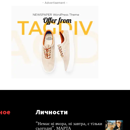
- Advertisement -
ное
Личности
“Немає ні вчора, ні завтра, є тільки
сьогодні”. МАРТА