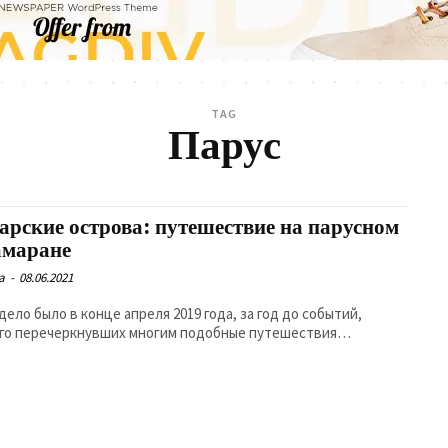
TAG
Парус
арские острова: путешествие на парусном
амаране
а
-
08.06.2021
дело было в конце апреля 2019 года, за год до событий,
го перечеркнувших многим подобные путешествия…