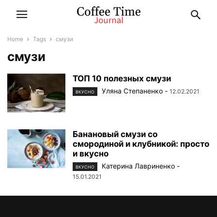
Home
Tags
смузи
смузи
ТОП 10 полезных смузи
Уляна Степаненко
-
12.02.2021
ВКУСНО
Банановый смузи со
смородиной и клубникой: просто
и вкусно
Катерина Лавриненко
-
ВКУСНО
15.01.2021