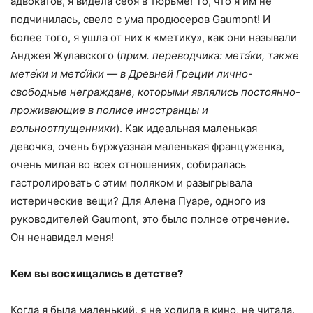
адвокатов, я видела себя в тюрьме! То, что я им не
подчинилась, свело с ума продюсеров Gaumont! И
более того, я ушла от них к «метику», как они называли
Анджея Жулавского (
прим. переводчика: метэ́ки, также
мете́ки и мето́йки — в Древней Греции лично-
свободные неграждане, которыми являлись постоянно-
проживающие в полисе иностранцы и
вольноотпущенники
). Как идеальная маленькая
девочка, очень буржуазная маленькая француженка,
очень милая во всех отношениях, собиралась
гастролировать с этим поляком и разыгрывала
истерические вещи? Для Алена Пуаре, одного из
руководителей Gaumont, это было полное отречение.
Он ненавидел меня!
Кем вы восхищались в детстве?
Когда я была маленький, я не ходила в кино, не читала.