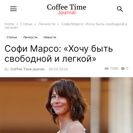
Home
Статьи
Личности
Софи Марсо: «Хочу быть свободной и
легкой»
Статьи
Личности
Новости
Софи Марсо: «Хочу быть
свободной и легкой»
1599
0
By
Coffee Time journal
-
26.04.2024