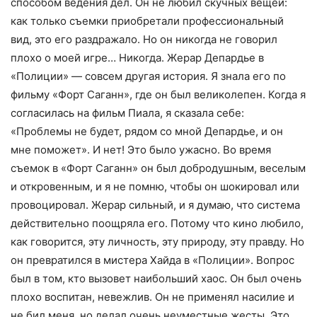
способом ведения дел. Он не любил скучных вещей:
как только съемки приобретали профессиональный
вид, это его раздражало. Но он никогда не говорил
плохо о моей игре… Никогда. Жерар Депардье в
«Полиции» — совсем другая история. Я знала его по
фильму «Форт Саганн», где он был великолепен. Когда я
согласилась на фильм Пиала, я сказала себе:
«Проблемы не будет, рядом со мной Депардье, и он
мне поможет». И нет! Это было ужасно. Во время
съемок в «Форт Саганн» он был добродушным, веселым
и откровенным, и я не помню, чтобы он шокировал или
провоцировал. Жерар сильный, и я думаю, что система
действительно поощряла его. Потому что кино любило,
как говорится, эту личность, эту природу, эту правду. Но
он превратился в мистера Хайда в «Полиции». Вопрос
был в том, кто вызовет наибольший хаос. Он был очень
плохо воспитан, невежлив. Он не применял насилие и
не бил меня, но делал очень неуместные жесты. Это