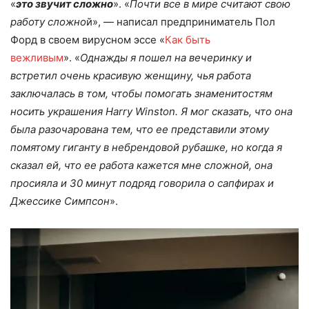
«
это звучит сложно
». «
Почти все в мире считают свою
работу сложно
й», — написал предприниматель Пол
Форд в своем вирусном эссе «
Как быть
вежливым
». «
Однажды я пошел на вечеринку и
встретил очень красивую женщину, чья работа
заключалась в том, чтобы помогать знаменитостям
носить украшения Harry Winston. Я мог сказать, что она
была разочарована тем, что ее представили этому
помятому гиганту в небрендовой рубашке, но когда я
сказал ей, что ее работа кажется мне сложной, она
просияла и 30 минут подряд говорила о сапфирах и
Джессике Симпсон
».