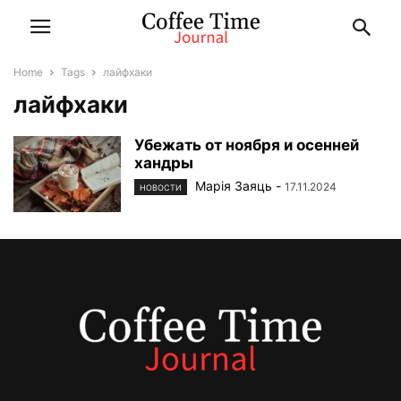
Home
Tags
лайфхаки
лайфхаки
Убежать от ноября и осенней
хандры
Марiя Заяць
-
17.11.2024
НОВОСТИ