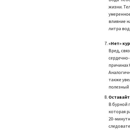
жизни. Те
умеренное
влияние н
литра воды
«Нет» ку
Вред, свя
сердечно-
причинах 
Аналогичн
также уве
полезный 
Оставайт
В бурной 
которая р
20-минутн
следовате