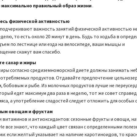
 максимально правильный образ жизни
.
есь физической активностью
подчеркивают важность занятий физической активностью не
еделю, то есть около 20 минут в день. Будь то ходьба в опред
дъем по лестнице или езда на велосипеде, ваши мышцы и
щение скажут вам спасибо.
те сахар и жиры
жиры согласно средиземноморской диете должны занимать н
потребляемых продуктов. Отдавайте предпочтение цельнозе
, бобовым и рыбе. Из молочных продуктов лучше не переусер
торый едят максимум два раза в неделю, тот же совет справед
мяса, а употребление сладостей следует отложить для особых с
ным овощам и фруктам
 витаминов и антиоксидантов: сезонные фрукты и овощи, н
 Не все знают, что каждый цвет связан с определенными поле
и: если желтый указывает на наличие каротиноидов, то крас