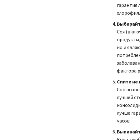
гарантия 
хлорофилл
Выбирайт
Соя (включ
продукты,
но и явля
потреблен
заболеван
фактора р
Спите не 
Сон позво
лучшей ст
консолиди
лучше гар
часов.
Выпивайт
Вода необ