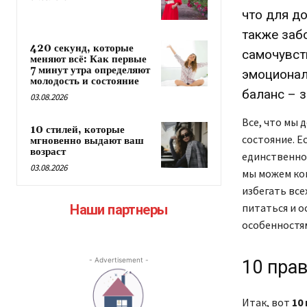
что для д
также заб
420 секунд, которые
самочувст
меняют всё: Как первые
7 минут утра определяют
эмоционал
молодость и состояние
баланс – 
03.08.2026
Все, что мы 
10 стилей, которые
состояние. Е
мгновенно выдают ваш
возраст
единственное
03.08.2026
мы можем ко
избегать все
питаться и 
Наши партнеры
особенностям
- Advertisement -
10 пра
Итак, вот
10