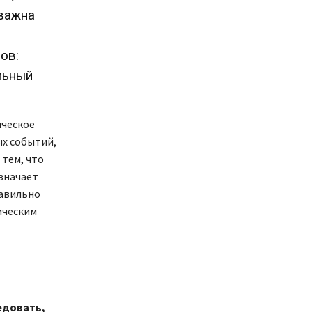
 важна
ов:
льный
ическое
ых событий,
 тем, что
значает
равильно
ическим
едовать,