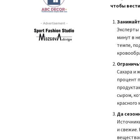
чтобы вести
Занимайт
- Advertisement -
Эксперты 
минут в н
темпе, по
кровообра
Ограничь
Сахара и 
процент 
продуктам
сыром, ко
красного 
Да сезон
Источники
и свежие.
веществам