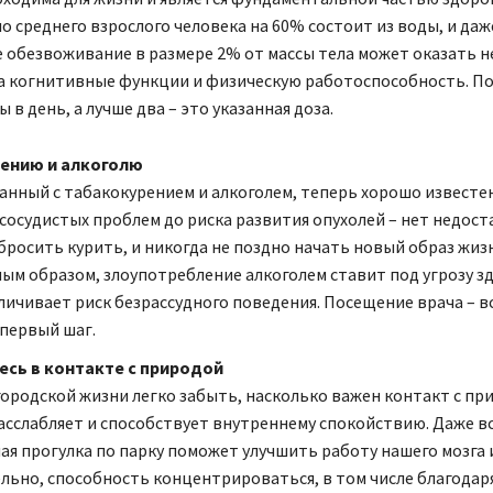
ло среднего взрослого человека на 60% состоит из воды, и даж
 обезвоживание в размере 2% от массы тела может оказать 
а когнитивные функции и физическую работоспособность. П
 в день, а лучше два – это указанная доза.
рению и алкоголю
занный с табакокурением и алкоголем, теперь хорошо известен
сосудистых проблем до риска развития опухолей – нет недост
бросить курить, и никогда не поздно начать новый образ жиз
ым образом, злоупотребление алкоголем ставит под угрозу зд
личивает риск безрассудного поведения. Посещение врача – в
первый шаг.
есь в контакте с природой
городской жизни легко забыть, насколько важен контакт с пр
асслабляет и способствует внутреннему спокойствию. Даже в
ая прогулка по парку поможет улучшить работу нашего мозга 
льно, способность концентрироваться, в том числе благода