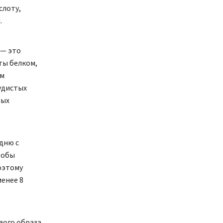
слоту,
.
 — это
ты белком,
ом
удистых
ных
дню с
тобы
оэтому
енее 8
вого образа