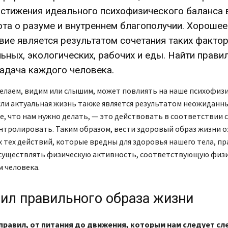
остижения идеального психофизического баланса
ота о разуме и внутреннем благополучии. Хорошее
вие является результатом сочетания таких фактор
ьных, экологических, рабочих и еды. Найти прави
задача каждого человека.
делаем, видим или слышим, может повлиять на наше психофиз
сли актуальная жизнь также является результатом неожиданн
, что нам нужно делать, — это действовать в соответствии с
нтролировать. Таким образом, вести здоровый образ жизни о
х тех действий, которые вредны для здоровья нашего тела, п
осуществлять физическую активность, соответствующую физ
 человека.
вил правильного образа жизни
 правил, от питания до движения, которым нам следует сл