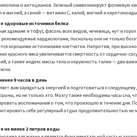
ликопина и антоцианов. Зеленый символизирует фолиевую ки
 и магний, а синий — витамин С, калий, магний и каротиноиды
е здоровые источники белка
ая эдамаме и тофу), фасоль всех видов, чечевица, нут и горох
 рекомендуемые кардиологами, поскольку они не только бога
ются хорошими источниками клетчатки. Напротив, при высок
ии красного мяса увеличивается смертность от сердечно-сос
ий, а также индекс массы тела и окружность талии — два важ
иска.
менее 8 часов в день
ляет вам зарядиться энергией и подготовиться к следующему 
ороны, но не только это. Мозгу также необходимы часы сна, ч
ровать воспоминания о том, что произошло в течение дня. П
антировать себе регулярный отдых продолжительностью не м
е не менее 2 литров воды
ходима для жизни и является фундаментальной частью здоро