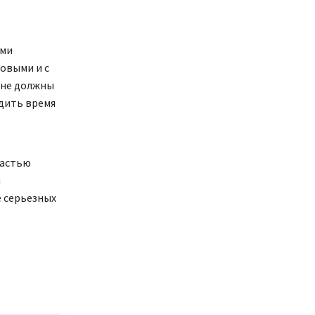
ыми
ровыми и с
 не должны
одить время
частью
м
 серьезных