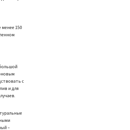
 менее 150
еленном
ебольшой
рновым
дствовать с
лив и для
лучаев.
атуральные
зными
ный –