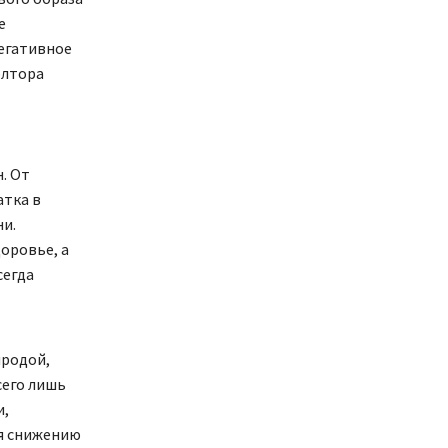
е
негативное
олтора
. От
атка в
ни.
оровье, а
сегда
иродой,
сего лишь
и,
ря снижению