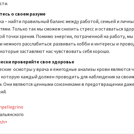
сти.
тесь о своем разуме
ка – найти правильный баланс между работой, семьей и личн
тями. Только так мы сможем снизить стресс и оставаться здо
ой точки зрения. Помимо энергии, потраченной на работу, мы
и немного расслабиться: развивать хобби и интересы и пров
 которые заставляют нас чувствовать себя хорошо.
ески проверяйте свое здоровье
ские осмотры у врача и ежегодные анализы крови являются 
 которую каждый должен проводить для наблюдения за свои
. Они являются ценными союзниками в предотвращении даже
ий.
npellegrino
альянского
ash+