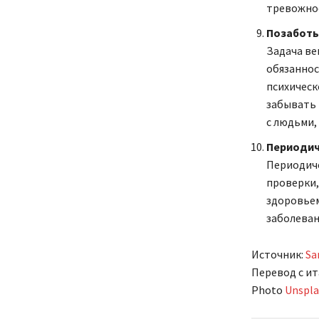
тревожно
Позаботь
Задача ве
обязаннос
психическ
забывать 
с людьми,
Периодич
Периодиче
проверки,
здоровьем
заболеван
Источник:
Sa
Перевод с ит
Photo
Unspl