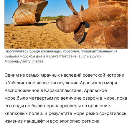
Прогуляйтесь среди ржавеющих кораблей, пришвартованных на
бывшем морском дне в Каракалпакстане. Туул и Бруно
Моранди/Getty Images
Одним из самых мрачных наследий советской истории
в Узбекистане является осушение Аральского моря.
Расположенное в Каракалпакстане, Аральское
море было четвертым по величине озером в мире, пока
его воды не были перенаправлены на орошение
хлопковых полей. В результате море резко сократилось,
изменив ландшафт и всю экологию региона.