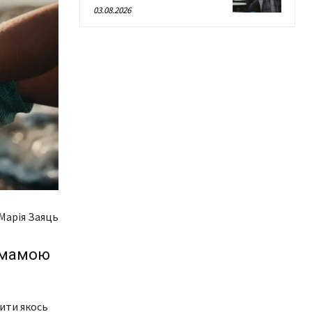
03.08.2026
Марiя Заяць
и мамою
ити якось