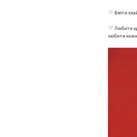
Вміти знай
Любити щи
любити кожно