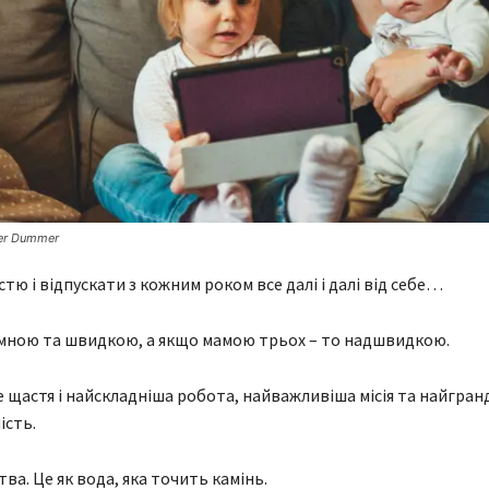
der Dummer
тю і відпускати з кожним роком все далі і далі від себе…
мною та швидкою, а якщо мамою трьох – то надшвидкою.
щастя і найскладніша робота, найважливіша місія та найгран
ість.
ва. Це як вода, яка точить камінь.