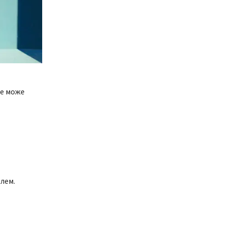
не може
лем.