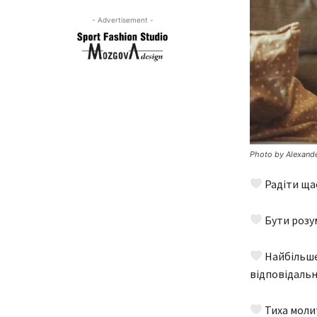
- Advertisement -
Photo by Alexan
Радіти щас
Бути розу
Найбільше 
відповідальн
Тиха молит