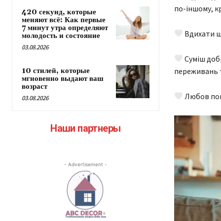
по-іншому, к
420 секунд, которые
меняют всё: Как первые
7 минут утра определяют
Вдихати щ
молодость и состояние
03.08.2026
Суміш добр
переживань т
10 стилей, которые
мгновенно выдают ваш
возраст
Любов пом
03.08.2026
Наши партнеры
- Advertisement -