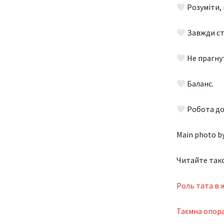
Розуміти, 
Завжди ст
Не прагнут
Баланс.
Робота до
Main photo b
Читайте так
Роль тата в 
Таємна опора