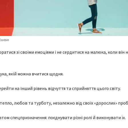
Corbin
ратися зі своїми емоціями і не сердитися на малюка, коли він 
.
ка, якій можна вчитися щодня.
рейти на інший рівень відчуття та сприйняття цього світу.
епло, любов та турботу, незалежно від своїх «дорослих» проб
том спецпризначення: поєднувати різні ролі й виконувати їх.