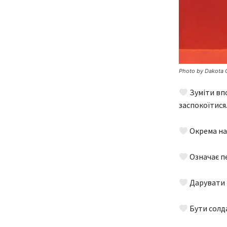
Photo by Dakota 
Зуміти впо
заспокоїтися
Окрема нау
Означає пе
Дарувати т
Бути солда