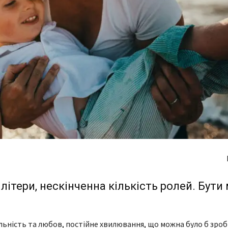
літери, нескінченна кількість ролей. Бут
льність та любов, постійне хвилювання, що можна було б зроб