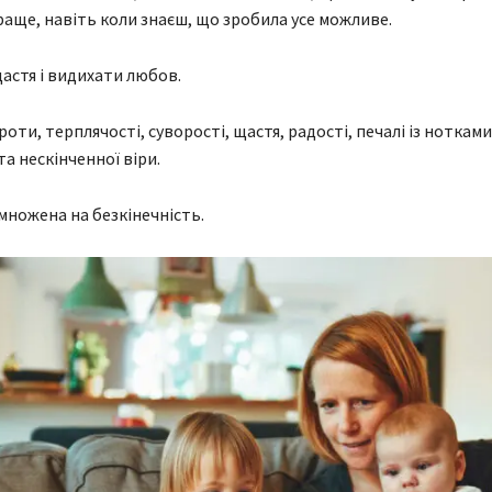
раще, навіть коли знаєш, що зробила усе можливе.
астя і видихати любов.
оти, терплячості, суворості, щастя, радості, печалі із нотками
а нескінченної віри.
ножена на безкінечність.