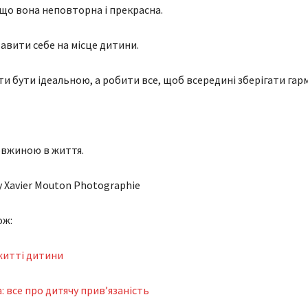
що вона неповторна і прекрасна.
авити себе на місце дитини.
и бути ідеальною, а робити все, щоб всередині зберігати гар
вжиною в життя.
y Xavier Mouton Photographie
ож:
житті дитини
: все про дитячу привʼязаність