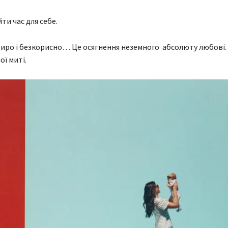
ти час для себе.
ро і безкорисно… Це осягнення неземного абсолюту любові.
ї миті.