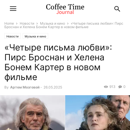
Home
Новости
Музыка и кино
«Четыре письма любви»: Пирс
Броснан и Хелена Бонем Картер в новом фильме
Новости
Музыка и кино
«Четыре письма любви»:
Пирс Броснан и Хелена
Бонем Картер в новом
фильме
913
0
By
Артем Мозговой
-
26.05.2025