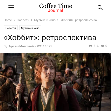
Home
Новости
Музыка и кино
«Хоббит»: ретроспектива
Новости
Музыка и кино
«Хоббит»: ретроспектива
316
0
By
Артем Мозговой
-
09.11.2025