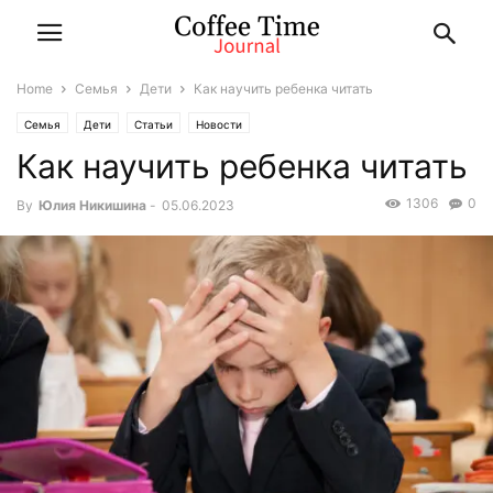
Home
Семья
Дети
Как научить ребенка читать
Семья
Дети
Статьи
Новости
Как научить ребенка читать
1306
0
By
Юлия Никишина
-
05.06.2023