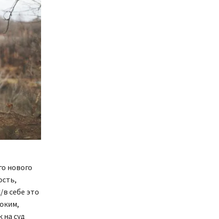
его нового
ость,
/в себе это
боким,
 на суд