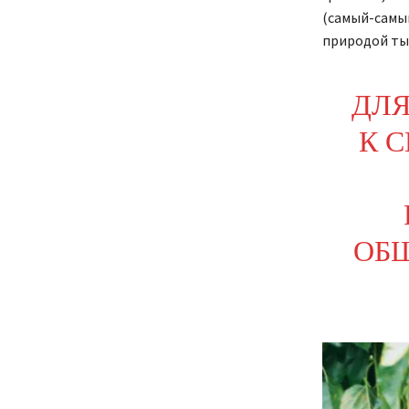
(самый-самый
природой ты
ДЛЯ
К С
ОБ