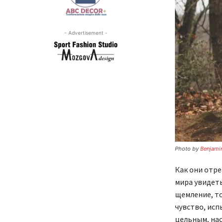
- Advertisement -
Photo by
Benjami
Как они отреа
мира увидеть
щемление, то
чувство, исп
цельным, нас