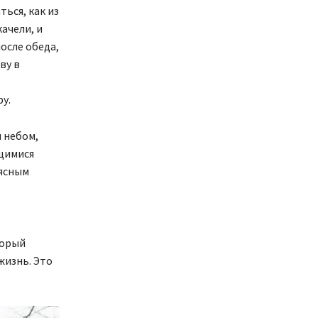
ься, как из
качели, и
после обеда,
ву в
о
ру.
 небом,
щимися
 ясным
торый
жизнь. Это