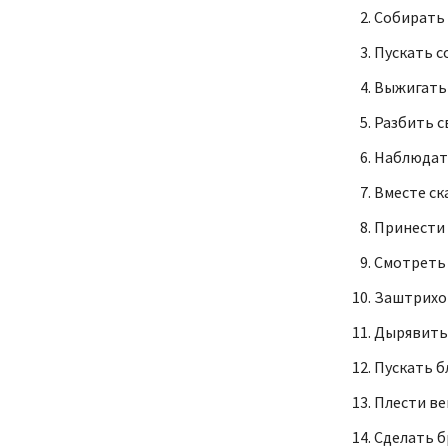
Собирать
Пускать с
Выжигать 
Разбить с
Наблюдать
Вместе ск
Принести 
Смотреть 
Заштрихов
Дырявить 
Пускать б
Плести ве
Сделать б