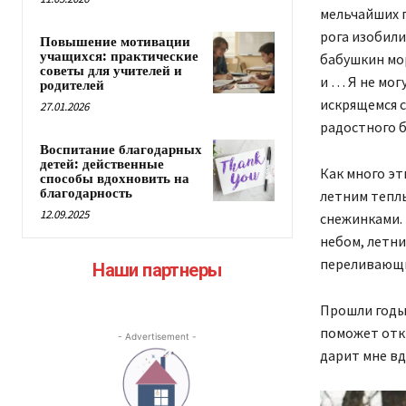
мельчайших п
рога изобили
Повышение мотивации
учащихся: практические
бабушкин мор
советы для учителей и
и … Я не мог
родителей
искрящемся с
27.01.2026
радостного б
Воспитание благодарных
детей: действенные
Как много эт
способы вдохновить на
благодарность
летним тепл
12.09.2025
снежинками. 
небом, летн
переливающи
Наши партнеры
Прошли годы,
поможет откр
- Advertisement -
дарит мне вд