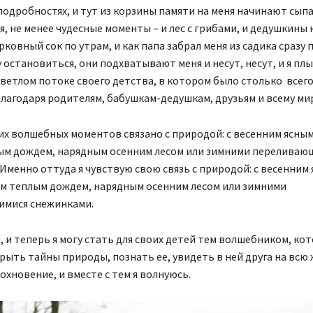
одробностях, и тут из корзины памяти на меня начинают сыпат
я, не менее чудесные моменты – и лес с грибами, и дедушкины 
ковный сок по утрам, и как папа забрал меня из садика сразу 
у остановиться, они подхватывают меня и несут, несут, и я плы
ветлом потоке своего детства, в котором было столько всег
лагодаря родителям, бабушкам-дедушкам, друзьям и всему ми
их волшебных моментов связано с природой: с весенним ясным
ым дождем, нарядным осенним лесом или зимними переливаю
Именно оттуда я чувствую свою связь с природой: с весенним
им теплым дождем, нарядным осенним лесом или зимними
мися снежинками.
 и теперь я могу стать для своих детей тем волшебником, ко
ыть тайны природы, познать ее, увидеть в ней друга на всю 
охновение, и вместе с тем я волнуюсь.