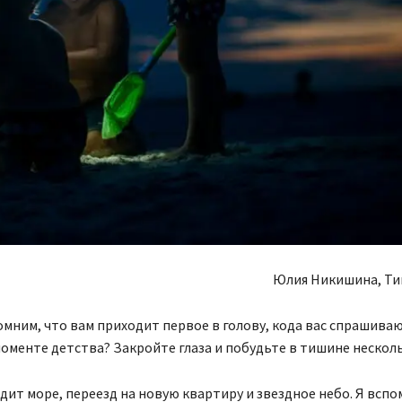
Юлия Никишина, Ти
мним, что вам приходит первое в голову, кода вас спрашиваю
менте детства? Закройте глаза и побудьте в тишине нескол
дит море, переезд на новую квартиру и звездное небо. Я вспо