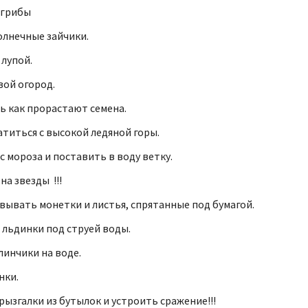
 грибы
олнечные зайчики.
лупой.
вой огород.
 как прорастают семена.
атиться с высокой ледяной горы.
с мороза и поставить в воду ветку.
на звезды !!!
ывать монетки и листья, спрятанные под бумагой.
льдинки под струей воды.
линчики на воде.
нки.
рызгалки из бутылок и устроить сражение!!!