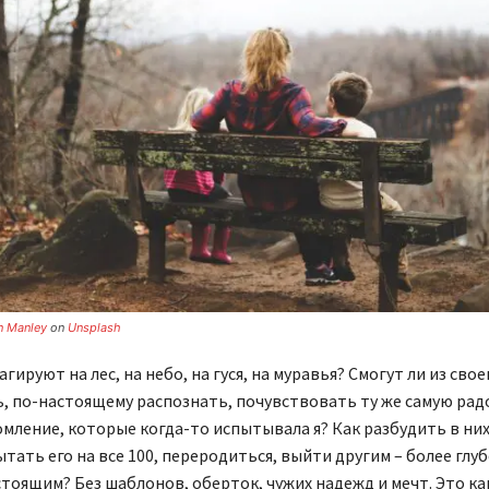
n Manley
on
Unsplash
гируют на лес, на небо, на гуся, на муравья? Смогут ли из сво
, по-настоящему распознать, почувствовать ту же самую рад
мление, которые когда-то испытывала я? Как разбудить в них
ытать его на все 100, переродиться, выйти другим – более глу
тоящим? Без шаблонов, оберток, чужих надежд и мечт. Это как