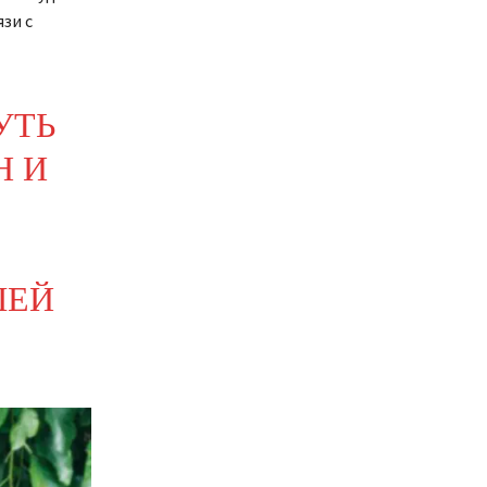
зи с
УТЬ
Н И
ШЕЙ