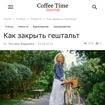
Home
Статьи
Новости
Как закрыть гештальт
Статьи
Новости
Вдохновение
Саморазвитие
Как закрыть гештальт
939
0
By
Татьяна Ходакова
-
05.08.2024