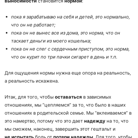
выносимости
становится
нормой
:
пока я зарабатываю на себя и детей, это нормально,
что он не работает;
пока он не вынес все из дома, это норма, что он
таскает деньги из моего кошелька;
пока он не слег с сердечным приступом, это норма,
что он курит по три пачки сигарет в день и т.п.
Для ощущения нормы нужна еще опора на реальность,
а реальность искажена.
Итак, для того, чтобы
оставаться
в зависимых
отношениях, мы “цепляемся” за то, что было в наших
отношениях в родительской семье. Мы “вклеиваемся” в
это намертво, потому что это дает
надежду
на то, что
мы сможем, наконец, завершить этот гештальт и
не
испытать
боль от
потери
надежды
. Для того, чтобы