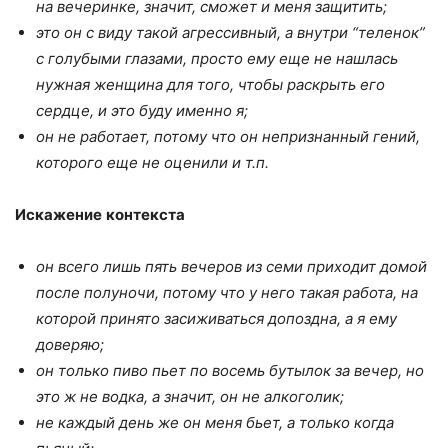
на вечеринке, значит, сможет и меня защитить;
это он с виду такой агрессивный, а внутри “теленок”
с голубыми глазами, просто ему еще не нашлась
нужная женщина для того, чтобы раскрыть его
сердце, и это буду именно я;
он не работает, потому что он
непризнанный гений,
которого ещ
е
не оценили и т.п.
Искажение
контекста
он всего лишь пять вечеров из семи приходит домой
после полуночи, потому что у него такая работа, на
которой принято засиживаться допоздна, а я ему
доверяю;
он только пиво пьет по восемь бутылок за вечер, но
это ж не водка, а значит, он не алкоголик;
не каждый день же он меня бь
е
т, а только когда