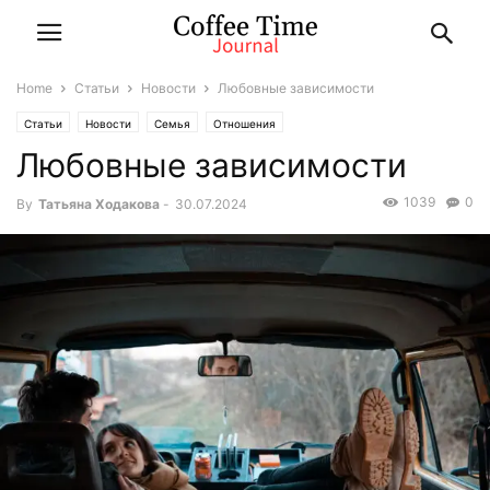
Home
Статьи
Новости
Любовные зависимости
Статьи
Новости
Семья
Отношения
Любовные зависимости
1039
0
By
Татьяна Ходакова
-
30.07.2024