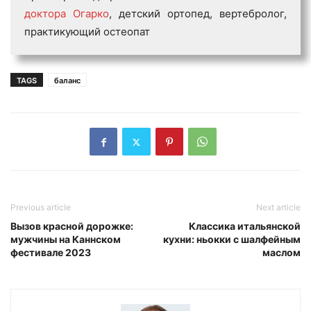
доктора Огарко
, детский ортопед, вертебролог,
практикующий остеопат
TAGS
баланс
Previous article
Next article
Вызов красной дорожке:
Классика итальянской
мужчины на Каннском
кухни: ньокки с шалфейным
фестивале 2023
маслом