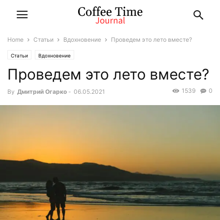
Home
Статьи
Вдохновение
Проведем это лето вместе?
Статьи
Вдохновение
Проведем это лето вместе?
1539
0
By
Дмитрий Огарко
-
06.05.2021