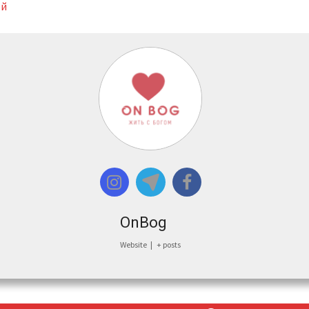
ой
OnBog
Website
|
+ posts