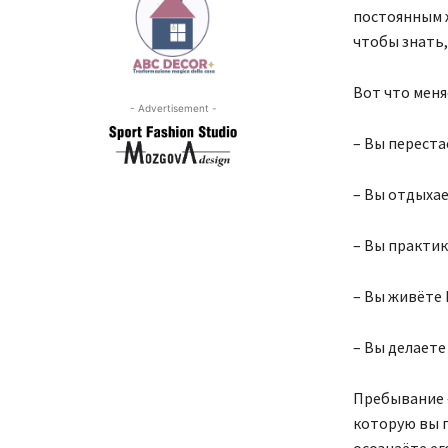
постоянным ж
чтобы знать,
Вот что меня
- Advertisement -
– Вы перестаё
– Вы отдыхае
– Вы практик
– Вы живёте 
– Вы делаете
Пребывание —
которую вы п
осознаёте ег