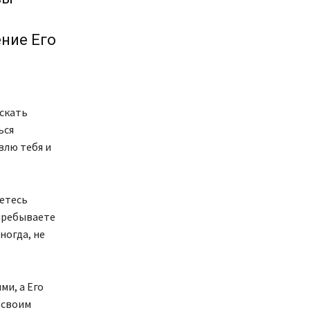
ние Его
искать
ься
влю тебя и
аетесь
 пребываете
ногда, не
ми, а Его
 своим