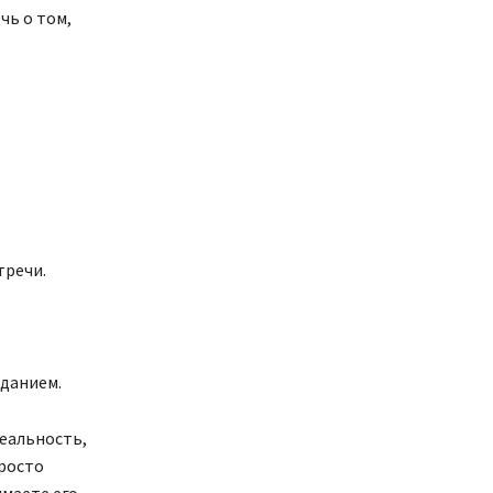
чь о том,
тречи.
аданием.
еальность,
просто
маете его.