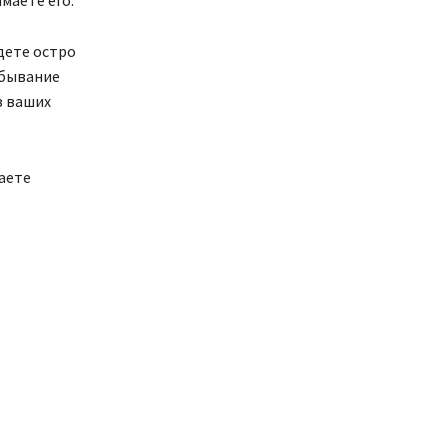
дете остро
ебывание
з ваших
аете