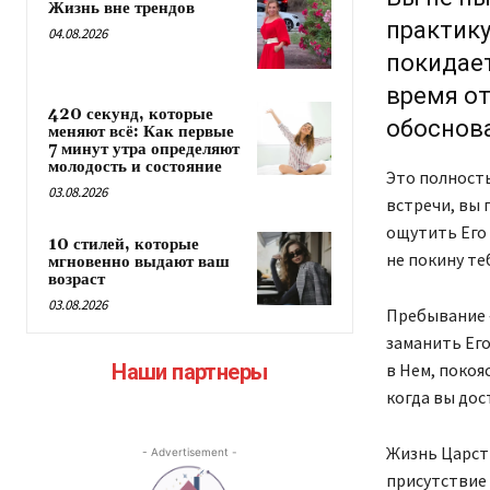
Жизнь вне трендов
практику
04.08.2026
покидает
время от
420 секунд, которые
обоснова
меняют всё: Как первые
7 минут утра определяют
молодость и состояние
Это полность
03.08.2026
встречи, вы 
ощутить Его 
10 стилей, которые
не покину теб
мгновенно выдают ваш
возраст
03.08.2026
Пребывание —
заманить Его
в Нем, покоя
Наши партнеры
когда вы дос
Жизнь Царств
- Advertisement -
присутствие 