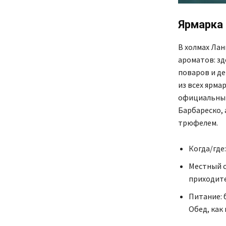
Ярмарка
В холмах Ла
ароматов: зд
поваров и де
из всех ярма
официальный
Барбареско, 
трюфелем.
Когда/где:
Местный с
приходите
Питание: 
Обед, как