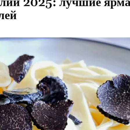
алии 2025: лучшие ярм
лей