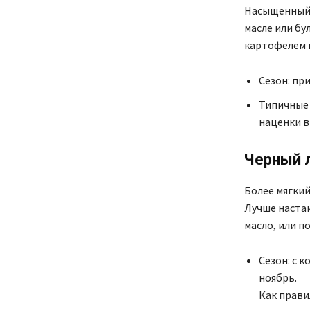
Насыщенный, 
масле или бу
картофелем 
Сезон: пр
Типичные 
наценки в
Черный 
Более мягкий
Лучше настаи
масло, или п
Сезон: с к
ноябрь.
Как прави