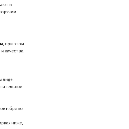
вают в
 горячим
мм
, при этом
 и качества.
м виде.
стительное
 октября по
марках ниже,