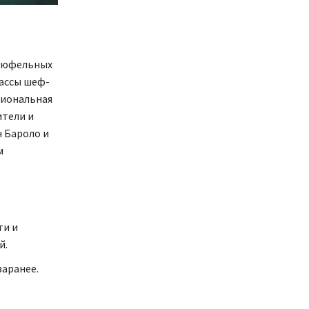
трюфельных
лассы шеф-
циональная
ители и
 Бароло и
м
ти и
й.
заранее.