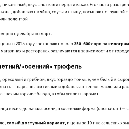
пикантный, вкус с нотками перца и какао. Его часто разогре
льоне, добавляют в яйца, соусы и птицу, посыпают стружкой с
или полентой.
имерно с декабря по март.
цены в 2025 году составляют около
350–600 евро за килогра
 магазинах и ресторанах различаются в зависимости от города
летний/«осенний» трюфель
, ореховый и грибной, вкус гораздо тоньше, чем белый в сыро
вать — нарезав ломтиками и добавляя в тёплое масло или ра
осыпая им горячие блюда, чтобы усилить аромат.
онца весны до начала осени, а «осенняя» форма (uncinatum) — с
ло,
самый доступный вариант
, и цены за 10 г на сельских яр