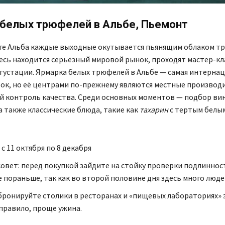
 белых трюфелей в Альбе, Пьемонт
нге Альба каждые выходные окутывается пьянящим облаком 
есь находится серьёзный мировой рынок, проходят мастер-к
густации. Ярмарка белых трюфелей в Альбе — самая интерна
рок, но её центрами по-прежнему являются местные производ
 контроль качества. Среди основных моментов — подбор вин
а также классические блюда, такие как
тахарин
с тертым белы
 с 11 октября по 8 декабря
овет: перед покупкой зайдите на стойку проверки подлиннос
 пораньше, так как во второй половине дня здесь много люде
бронируйте столики в ресторанах и «пищевых лабораториях» 
 правило, проще ужина.