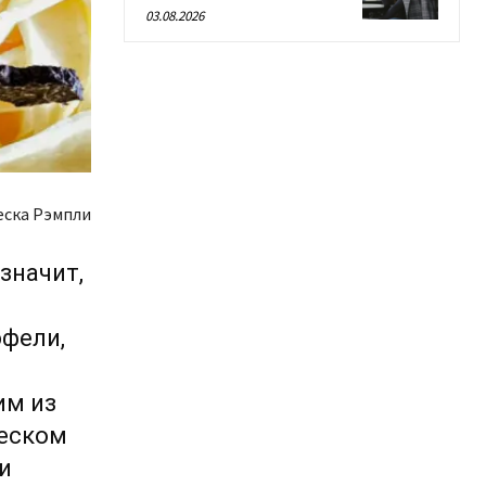
03.08.2026
еска Рэмпли
значит,
фели,
им из
ческом
и