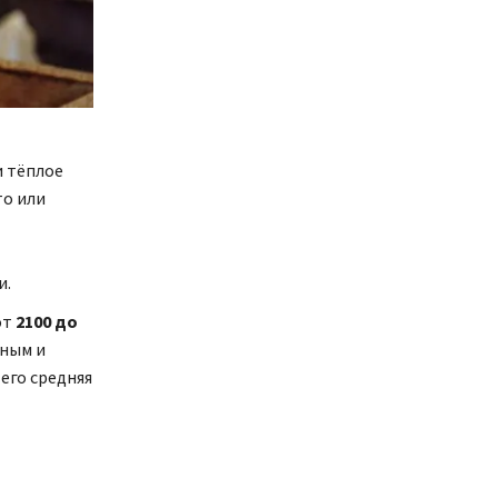
и тёплое
то или
и.
от
2100 до
нным и
его средняя