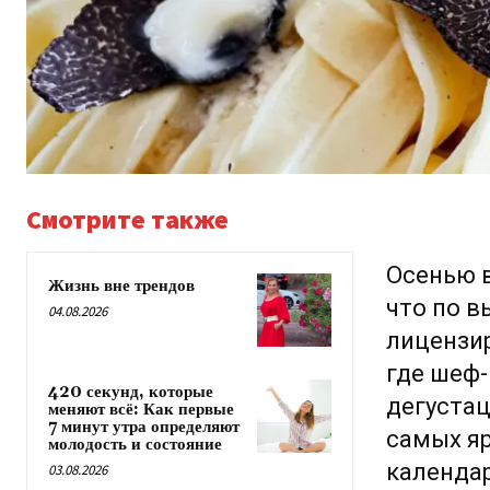
Смотрите также
Осенью в
Жизнь вне трендов
что по в
04.08.2026
лицензи
где шеф-
420 секунд, которые
дегустац
меняют всё: Как первые
7 минут утра определяют
самых я
молодость и состояние
календа
03.08.2026