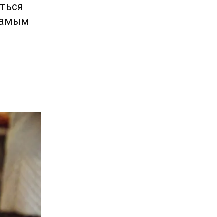
яться
 самым