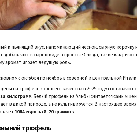
ый и пьянящий вкус, напоминающий чеснок, сырную корочку 
сто добавляют в сыром виде в простые блюда, такие как ризот
му аромат играет ведущую роль.
основном с октября по ноябрь в северной и центральной Итали
цены на трюфель хорошего качества в 2025 году составляют 
 за килограмм
. Белый трюфель из Альбы считается самым це
ает в дикой природе, а не культивируется. В настоящее время 
авляет
1064 евро за 8–20 граммов
.
зимний трюфель