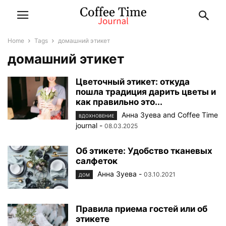
Home
Tags
домашний этикет
домашний этикет
Цветочный этикет: откуда
пошла традиция дарить цветы и
как правильно это...
Анна Зуева
and
Coffee Time
ВДОХНОВЕНИЕ
journal
-
08.03.2025
Об этикете: Удобство тканевых
салфеток
Анна Зуева
-
03.10.2021
ДОМ
Правила приема гостей или об
этикете