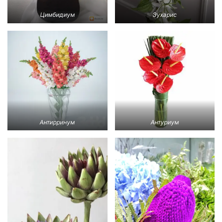
Цимбидиум
Эухарис
Антирринум
Антуриум