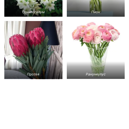
Орнитогалум
Пион
Протея
Ранункулус