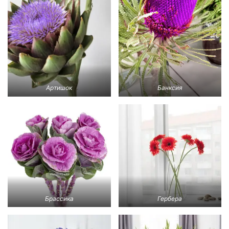
Артишок
Банксия
Брассика
Гербера