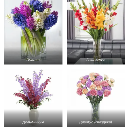
Гиацинт
Гладиолус
Дельфиниум
Диантус (гвоздика)