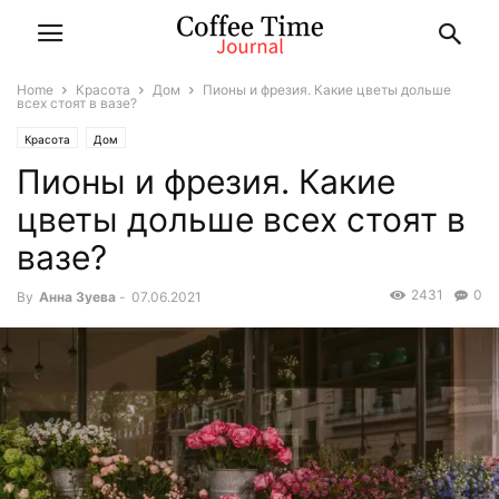
Home
Красота
Дом
Пионы и фрезия. Какие цветы дольше
всех стоят в вазе?
Красота
Дом
Пионы и фрезия. Какие
цветы дольше всех стоят в
вазе?
2431
0
By
Анна Зуева
-
07.06.2021