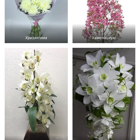
Хризантема
Хамелациум