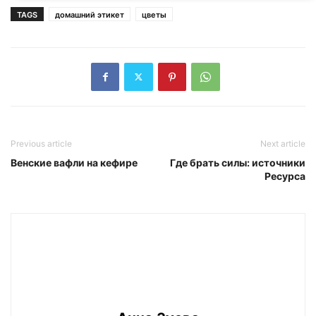
TAGS
домашний этикет
цветы
Previous article
Next article
Венские вафли на кефире
Где брать силы: источники
Ресурса
Анна Зуева