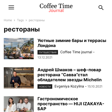
Home
Tags
рестораны
рестораны
Уютные зимние бары и террасы
Лондона
Coffee Time journal
-
ПУТЕШЕСТВИЯ
13.12.2021
Андрей Шмаков – шеф-повар
ресторана “Савва”стал
обладателем звезды Michelin
Evgeniya Kozylina
-
15.10.2021
НОВОСТИ
Гастрономическое
пространство — HIJI IZAKAYA-
БАР