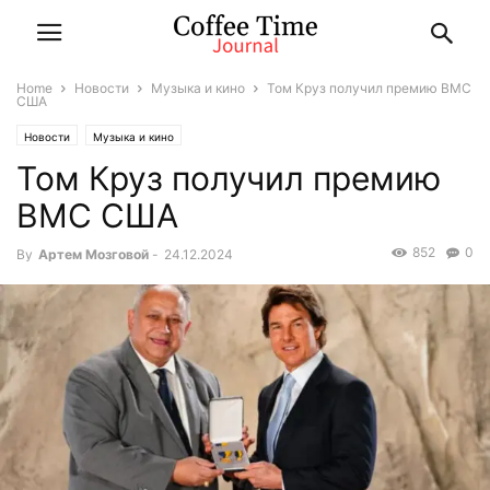
Home
Новости
Музыка и кино
Том Круз получил премию ВМС
США
Новости
Музыка и кино
Том Круз получил премию
ВМС США
852
0
By
Артем Мозговой
-
24.12.2024