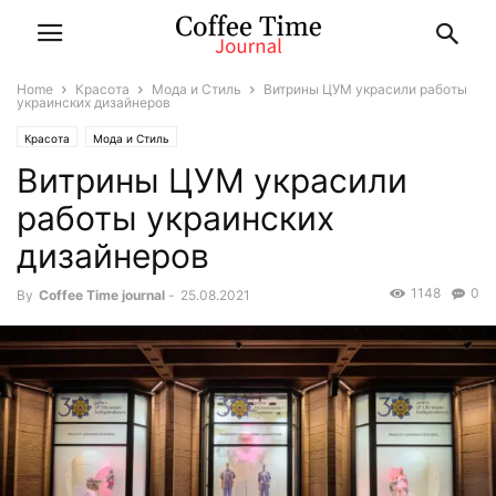
Home
Красота
Мода и Стиль
Витрины ЦУМ украсили работы
украинских дизайнеров
Красота
Мода и Стиль
Витрины ЦУМ украсили
работы украинских
дизайнеров
1148
0
By
Coffee Time journal
-
25.08.2021