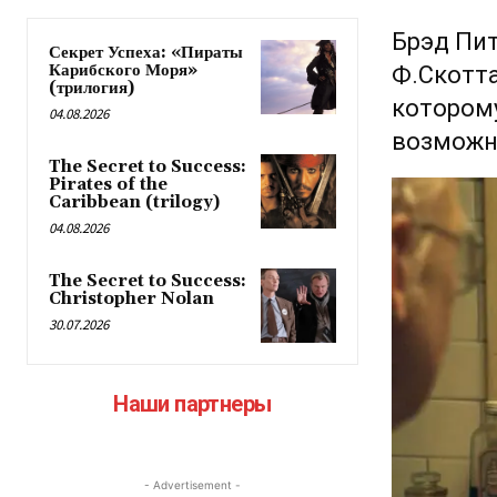
Брэд Пит
Секрет Успеха: «Пираты
Карибского Моря»
Ф.Скотта
(трилогия)
которому
04.08.2026
возможн
The Secret to Success:
Pirates of the
Caribbean (trilogy)
04.08.2026
The Secret to Success:
Christopher Nolan
30.07.2026
Наши партнеры
- Advertisement -