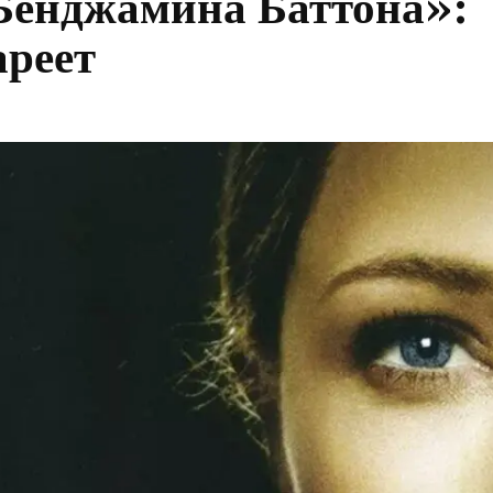
 Бенджамина Баттона»:
ареет