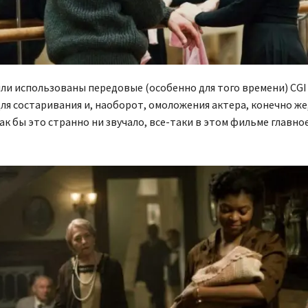
ли использованы передовые (особенно для того времени) CGI
ля состаривания и, наоборот, омоложения актера, конечно же
 как бы это странно ни звучало, все-таки в этом фильме главно