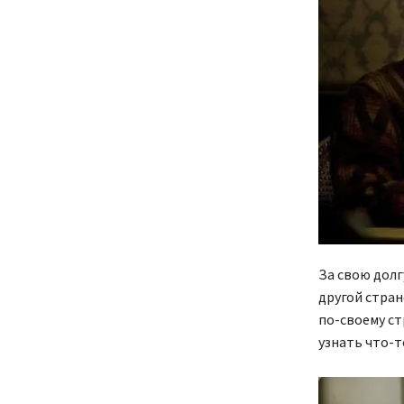
За свою долг
другой стран
по-своему ст
узнать что-т