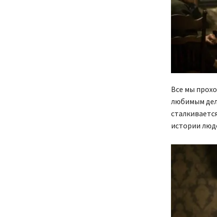
Все мы прохо
любимым дело
сталкиваетс
истории люд