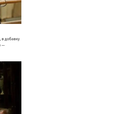
, в добавку
е —