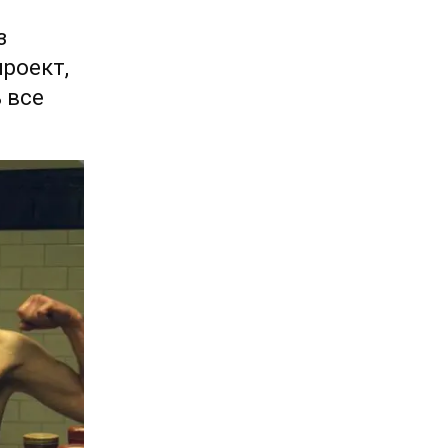
з
роект,
 все