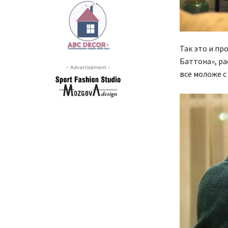
Так это и пр
Баттона», ра
- Advertisement -
все моложе с