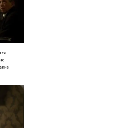
тся
нно
акие