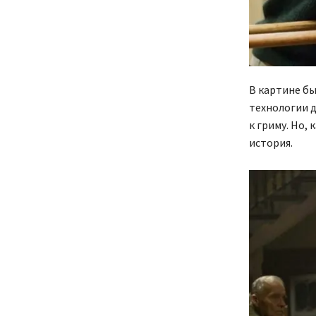
В картине бы
технологии д
к гриму. Но,
история.