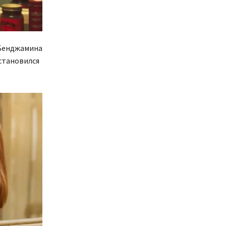
 Бенджамина
 становился