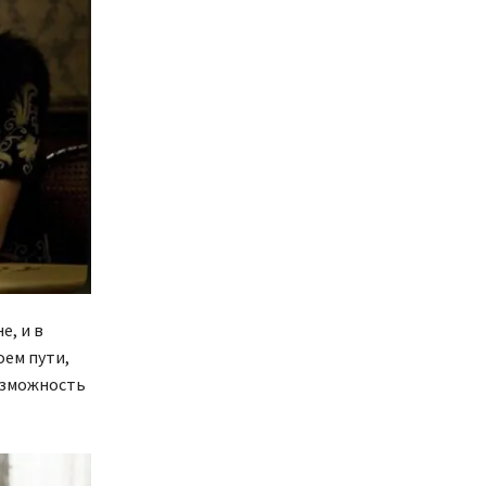
е, и в
оем пути,
возможность