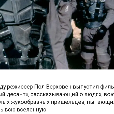
оду режиссер Пол Верховен выпустил фил
ый десант», рассказывающий о людях, в
злых жукообразных пришельцев, пытающи
ть всю вселенную.