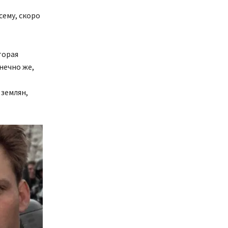
сему, скоро
торая
нечно же,
 землян,