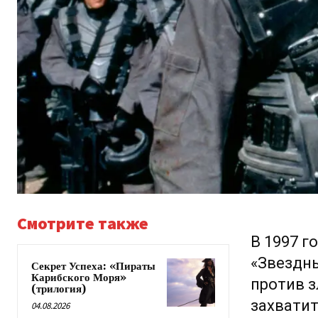
Смотрите также
В 1997 г
«Звездн
Секрет Успеха: «Пираты
Карибского Моря»
против 
(трилогия)
захвати
04.08.2026