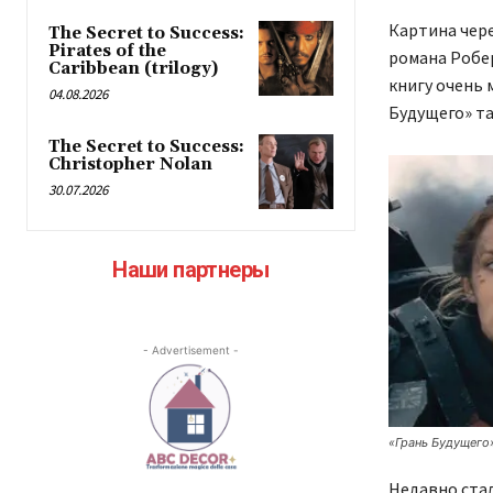
Картина чере
The Secret to Success:
Pirates of the
романа Робер
Caribbean (trilogy)
книгу очень 
04.08.2026
Будущего» т
The Secret to Success:
Christopher Nolan
30.07.2026
Наши партнеры
- Advertisement -
«Грань Будущего»
Недавно стал