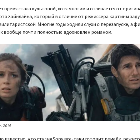
з время стала культовой, хотя многим и отличается от ориги
та Хайнлайна, который в отличие от режиссера картины зад
милитаристской. Многие годы ходили слухи о перезапуске, а ф
ак вообще почти полностью вдохновлен романом.
, 2014
о известно, что студия Sony все-таки готовит ремейк, режис