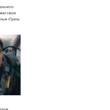
нального
умал свою
ильм «Грань
сером