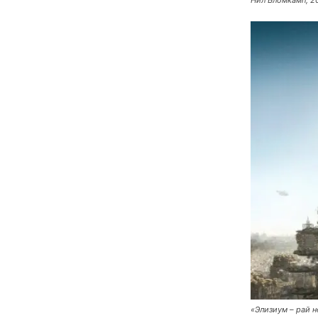
Нил Бломкамп, 2
«Элизиум – рай н