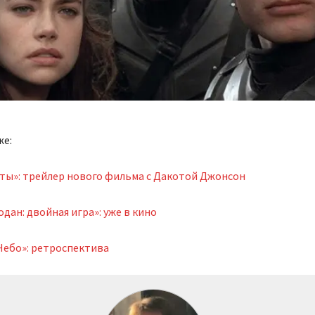
же:
ты»: трейлер нового фильма с Дакотой Джонсон
дан: двойная игра»: уже в кино
Небо»: ретроспектива