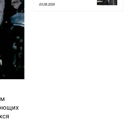
03.08.2026
ьм
оюющих
хся