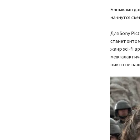
Бломкамп дав
начнутся съе
Для Sony Pic
станет хитом
жанр sci-fi 
межгалактиче
никто не наш