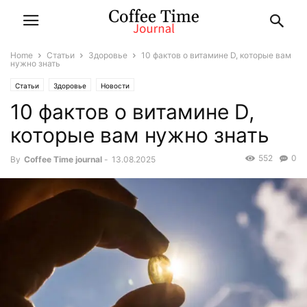
Home
Статьи
Здоровье
10 фактов о витамине D, которые вам
нужно знать
Статьи
Здоровье
Новости
10 фактов о витамине D,
которые вам нужно знать
552
0
By
Coffee Time journal
-
13.08.2025