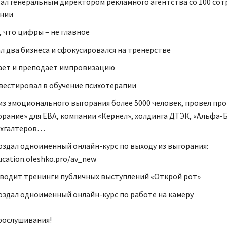
стал генеральным директором рекламного агентства со 100 со
ении
, что цифры – не главное
ал два бизнеса и сфокусировался на тренерстве
чает и преподает импровизацию
нвестировал в обучение психотерапии
з эмоционального выгорания более 5000 человек, провел пр
рание» для ЕВА, компании «Кернел», холдинга ДТЭК, «Альфа-Б
ухгалтеров…
создал одноименный онлайн-курс по выходу из выгорания:
ucation.oleshko.pro/av_new
оводит тренинги публичных выступлений «Открой рот»
создал одноименный онлайн-курс по работе на камеру
рослушивания!