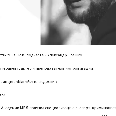
стях “iЗЗi Ток” подкаста – Александр Олешко.
отерапевт, актер и преподаватель импровизации.
инцип: «Меняйся или сдохни!»
фр:
 в Академии МВД получил специализацию эксперт-криминалис