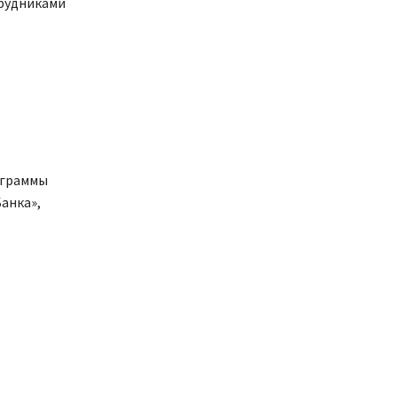
трудниками
ограммы
анка»,