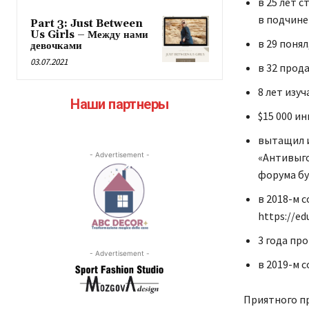
в 25 лет 
в подчин
Part 3: Just Between
Us Girls – Между нами
в 29 понял
девочками
03.07.2021
в 32 прод
8 лет изу
Наши партнеры
$15 000 и
вытащил и
- Advertisement -
«Антивыго
форума б
в 2018-м 
https://ed
3 года пр
- Advertisement -
в 2019-м 
Приятного п