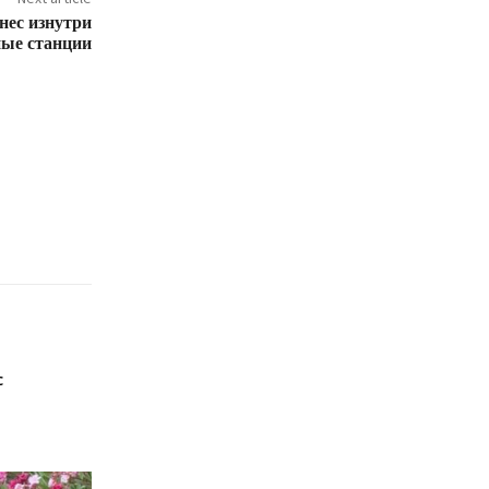
с изнутри
ные станции
с