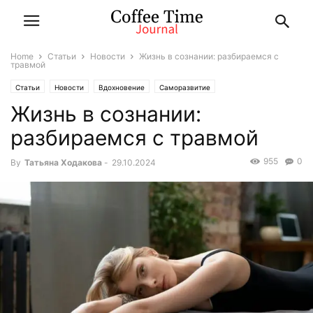
Home
Статьи
Новости
Жизнь в сознании: разбираемся с
травмой
Статьи
Новости
Вдохновение
Саморазвитие
Жизнь в сознании:
разбираемся с травмой
955
0
By
Татьяна Ходакова
-
29.10.2024