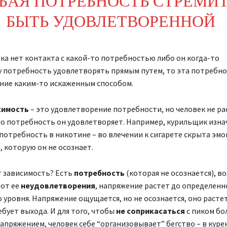
БАЯ ПОТРЕБНОСТЬ СТРЕМИ
БЫТЬ УДОВЛЕТВОРЕННОЙ
ека нет контакта с какой-то потребностью либо он когда-то
у потребность удовлетворять прямым путем, то эта потребн
ние каким-то искаженным способом.
симость
– это удовлетворение потребности, но человек не ра
о потребность он удовлетворяет. Например, курильщик изна
отребность в никотине – во влечении к сигарете скрыта эм
 которую он не осознает.
т зависимость? Есть
потребность
(которая не осознается), в
от ее
неудовлетворения
, напряжение растет до определенн
 уровня. Напряжение ощущается, но не осознается, оно расте
ебует выхода. И для того, чтобы
не соприкасаться
с пиком бо
пряжением, человек себе “организовывает” бегство – в куре