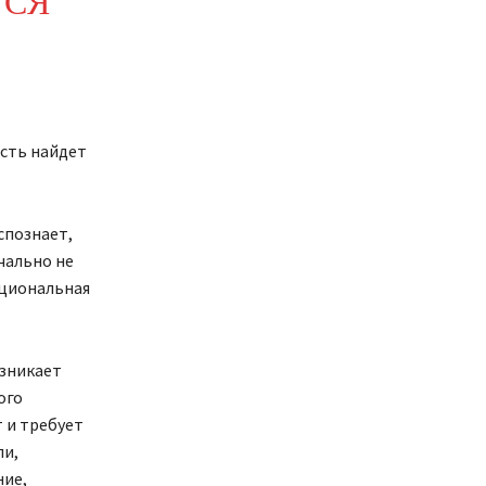
ТСЯ
ость найдет
спознает,
чально не
оциональная
озникает
ого
т и требует
ли,
ние,