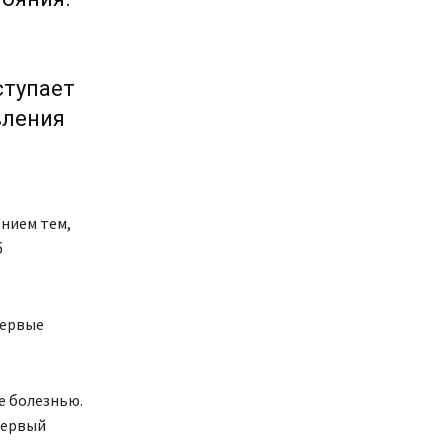
ступает
вления
ением тем,
б
первые
е болезнью.
первый