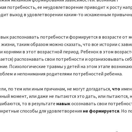
ая потребность, ее неудовлетворение приводит к росту нап
одит выход в удовлетворении каким-то искаженным привычн
вык распознавать потребности формируется в возрасте от м
 жизни, таким образом можно сказать, что все истории с зав
и корнями в этот возрастной период. Ребенок в этом возраст
чается) распознавать свои потребности и организовывать себ
ие. Психологические травмы у детей на этом этапе возникаю
роблем и непонимания родителями потребностей ребенка.
ли, по тем или иным причинам, не могут догадаться,
что
имен
нный момент, или даже не пытаются это дать, или пытаются, 
ибаются, то в результате
навык
осознавать свои потребнос
нкретные способы для удовлетворения
не
формируется
. Но 