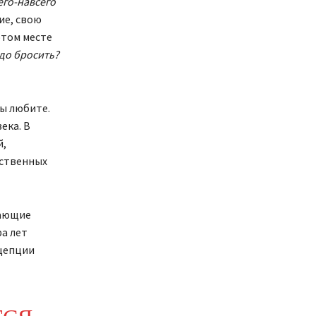
его-навсего
ие, свою
этом месте
адо бросить?
вы любите.
ека. В
й,
бственных
дающие
ра лет
нцепции