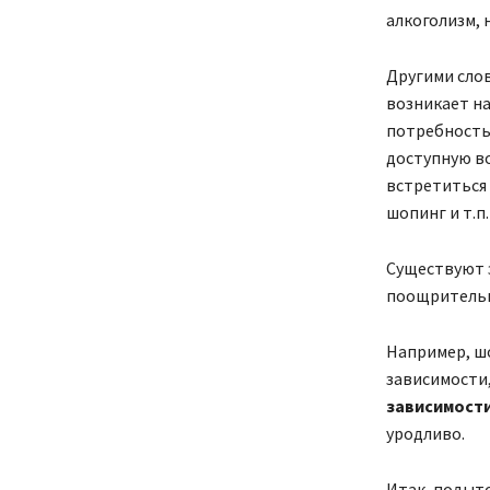
алкоголизм, 
Другими слов
возникает на
потребность,
доступную в
встретиться 
шопинг и т.п.
Существуют з
поощрительно
Например, шо
зависимости,
зависимост
уродливо.
Итак, подыт