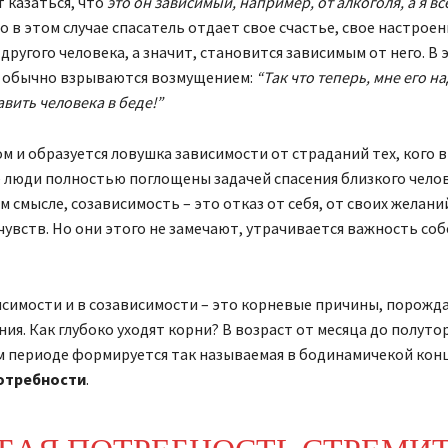
т казаться, что
это он зависимый, например, от алкоголя, а я вс
о в этом случае спасатель отдает свое счастье, свое настроен
 другого человека, а значит, становится зависимым от него. В 
 обычно взрываются возмущением:
“Так что теперь, мне его н
авить человека в беде!”
м и образуется ловушка зависимости от страданий тех, кого 
люди полностью поглощены задачей спасения близкого челов
 смысле, созависимость – это отказ от себя, от своих желани
чувств. Но они этого не замечают, утрачивается важность со
исимости и в созависимости – это корневые причины, порож
ния. Как глубоко уходят корни? В возраст от месяца до полуто
ом периоде формируется так называемая в бодинамичекой ко
отребности
.