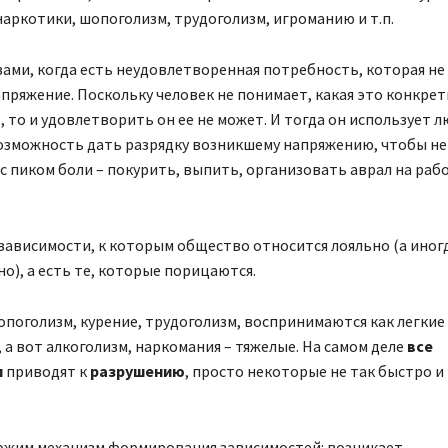
наркотики, шопоголизм, трудоголизм, игроманию и т.п.
ами, когда есть неудовлетворенная потребность, которая не 
пряжение. Поскольку человек не понимает, какая это конкре
 то и удовлетворить он ее не может. И тогда он использует 
озможность дать разрядку возникшему напряжению, чтобы не
с пиком боли – покурить, выпить, организовать аврал на рабо
ависимости, к которым общество относится лояльно (а иног
), а есть те, которые порицаются.
поголизм, курение, трудоголизм, воспринимаются как легкие
 а вот алкоголизм, наркомания – тяжелые. На самом деле
все
и
приводят к
разрушению
, просто некоторые не так быстро и 
ожим механизм формирования зависимостей: возникает