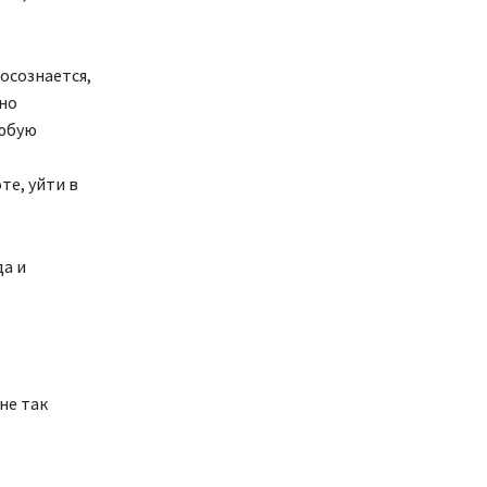
осознается,
тно
любую
те, уйти в
да и
не так