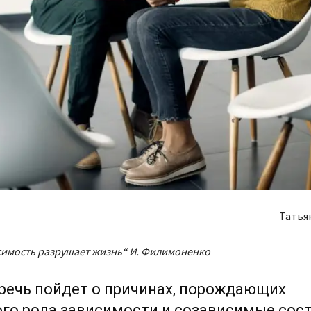
Татья
имость разрушает жизнь
“
И. Филимоненко
речь пойдет о причинах, порождающих
го рода зависимости и созависимые сост