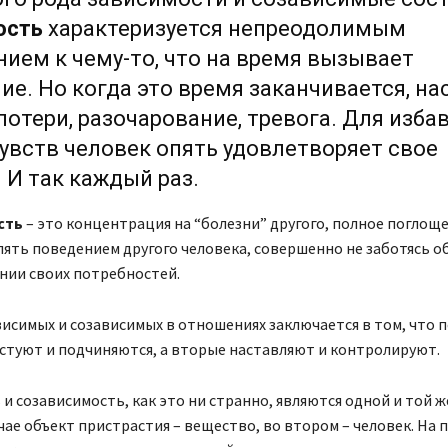
ость
характеризуется непреодолимым
ием к чему-то, что на время вызывает
ие. Но когда это время заканчивается, на
потери, разочарование, тревога. Для изба
чувств человек опять удовлетворяет свое
 И так каждый раз.
сть
– это концентрация на “болезни” другого, полное поглощ
ять поведением другого человека, совершенно не заботясь о
нии своих потребностей.
висимых и созависимых в отношениях заключается в том, что 
стуют и подчиняются, а вторые наставляют и контролируют.
и созависимость, как это ни странно, являются одной и той ж
чае объект пристрастия – вещество, во втором – человек. На 