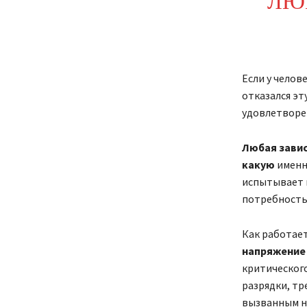
ЛЮ
Если у челов
отказался эт
удовлетворе
Любая зави
какую
именн
испытывает п
потребность,
Как работае
напряжение
критического
разрядки, тр
вызванным на