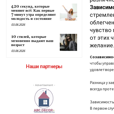
420 секунд, которые
Зависим
меняют всё: Как первые
стремлен
7 минут утра определяют
молодость и состояние
облегчен
03.08.2026
чувство 
10 стилей, которые
от этих 
мгновенно выдают ваш
желание.
возраст
03.08.2026
Созависимо
чтобы управл
Наши партнеры
удовлетворе
Разница у за
- Advertisement -
всегда проте
Зависимость 
В первом слу