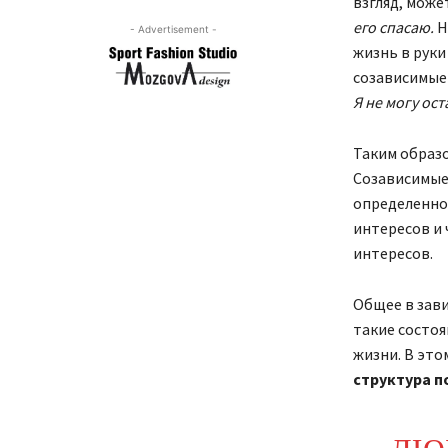
взгляд, може
его спасаю.
Н
- Advertisement -
жизнь в руки
созависимые
Я не могу ост
Таким образо
Созависимые 
определенном
интересов и 
интересов.
Общее в зав
такие состоя
жизни. В эт
структура
п