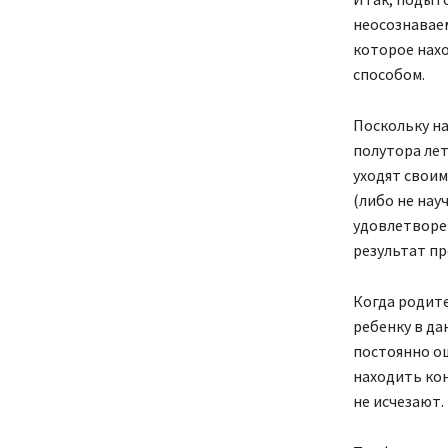
неосознаваем
которое нах
способом.
Поскольку на
полутора лет
уходят своим
(либо не нау
удовлетворен
результат п
Когда родите
ребенку в да
постоянно ош
находить ко
не исчезают.