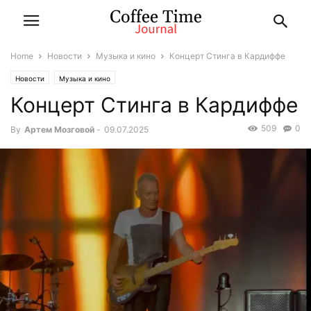
Home
Новости
Музыка и кино
Концерт Стинга в Кардиффе
Новости
Музыка и кино
Концерт Стинга в Кардиффе
509
0
By
Артем Мозговой
-
09.07.2025