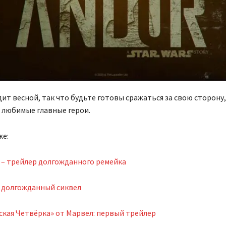
ит весной, так что будьте готовы сражаться за свою сторону,
 любимые главные герои.
же:
 – трейлер долгожданного ремейка
: долгожданный сиквел
кая Четвёрка» от Марвел: первый трейлер