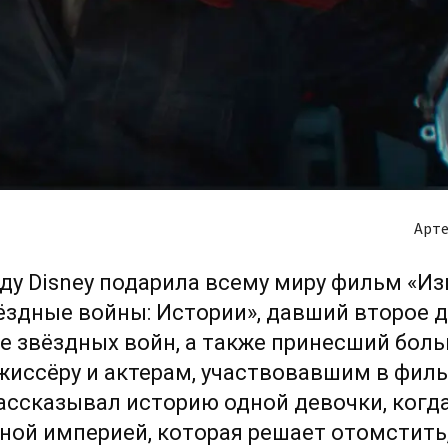
Арте
оду Disney подарила всему миру фильм «Из
ёздные войны: Истории», давший второе 
е звёздных войн, а также принесший бол
жиссёру и актерам, участвовавшим в филь
ссказывал историю одной девочки, когд
ой империей, которая решает отомстить