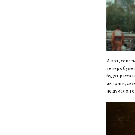
И вот, совсе
теперь будет
будут расска
интриги, свя
не думая о т