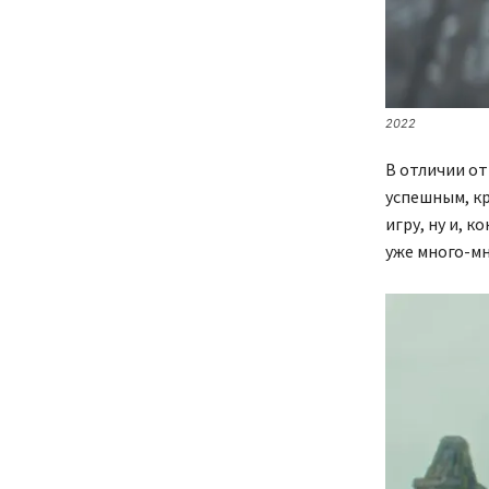
2022
В отличии от
успешным, кр
игру, ну и, 
уже много-мн