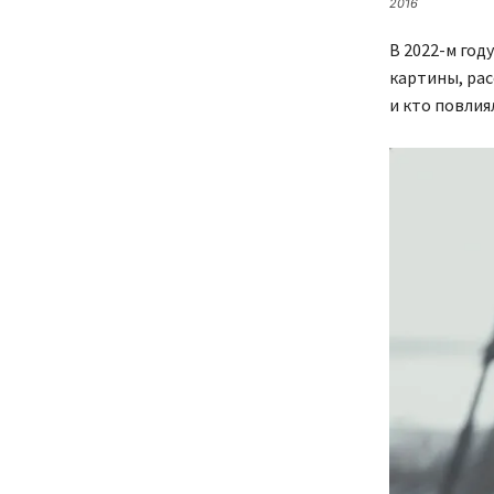
2016
В 2022-м год
картины, рас
и кто повлия