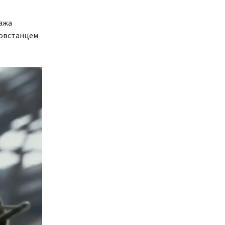
нажа
повстанцем