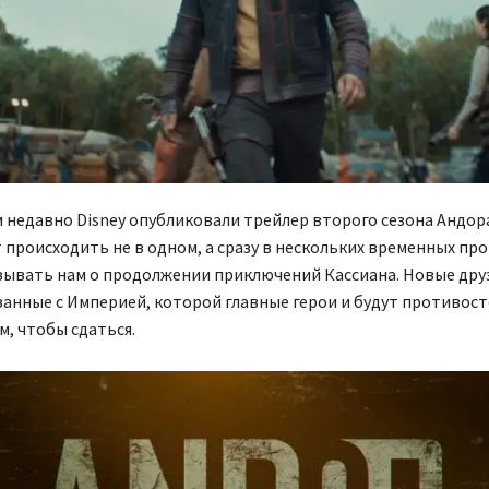
м недавно Disney опубликовали трейлер второго сезона Андор
 происходить не в одном, а сразу в нескольких временных пр
зывать нам о продолжении приключений Кассиана. Новые друз
занные с Империей, которой главные герои и будут противост
ом, чтобы сдаться.