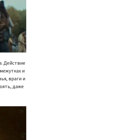
а. Действие
омежутках и
ья, враги и
оять, даже