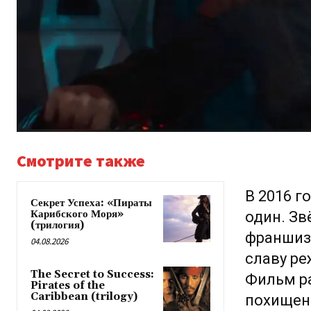
Смотрите также
В 2016 г
Секрет Успеха: «Пираты
Карибского Моря»
один. Зв
(трилогия)
франшиз
04.08.2026
славу ре
The Secret to Success:
Фильм ра
Pirates of the
Caribbean (trilogy)
похищенн