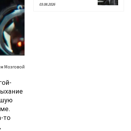
03.08.2026
м Мозговой
гой-
дыхание
ьшую
ме.
а-то
,