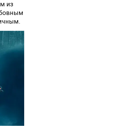
м из
юбовным
ичным.