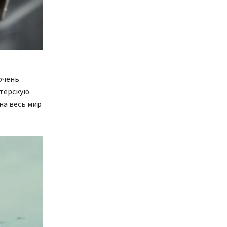
очень
ктёрскую
на весь мир