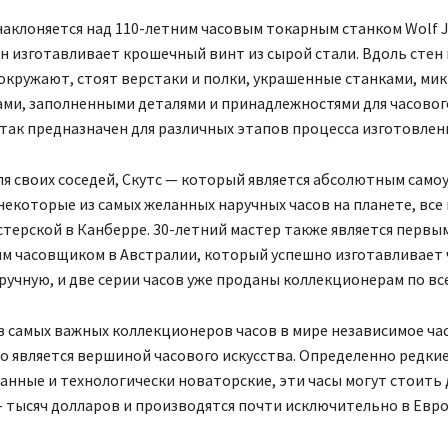
наклоняется над 110-летним часовым токарным станком Wolf J
н изготавливает крошечный винт из сырой стали. Вдоль стен 
окружают, стоят верстаки и полки, украшенные станками, ми
ми, заполненными деталями и принадлежностями для часового
ак предназначен для различных этапов процесса изготовлени
я своих соседей, Скутс — который является абсолютным само
екоторые из самых желанных наручных часов на планете, все 
терской в ​​Канберре. 30-летний мастер также является первы
м часовщиком в Австралии, который успешно изготавливает 
учную, и две серии часов уже проданы коллекционерам по вс
з самых важных коллекционеров часов в мире независимое ча
 является вершиной часового искусства. Определенно редкие
нные и технологически новаторские, эти часы могут стоить 
 тысяч долларов и производятся почти исключительно в Евр