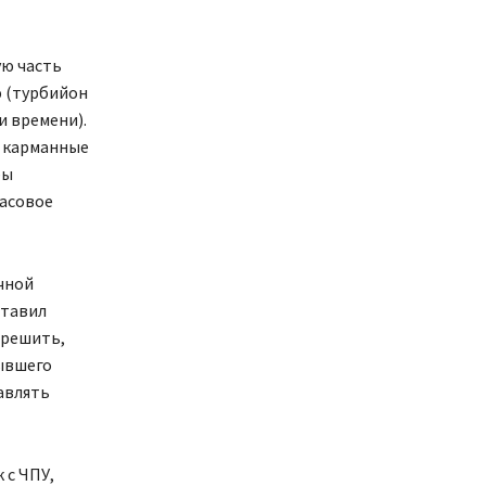
ю часть
ю (турбийон
и времени).
о карманные
бы
часовое
чной
ставил
 решить,
бывшего
авлять
 с ЧПУ,