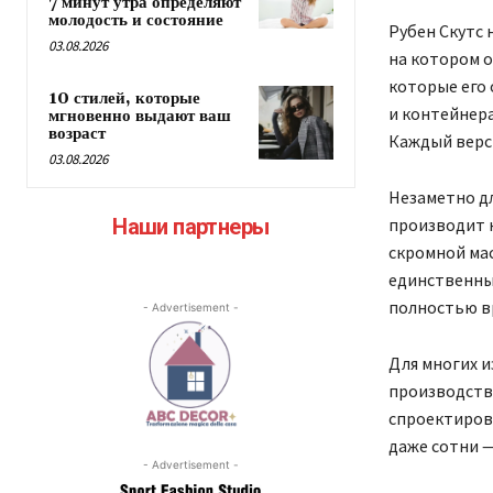
7 минут утра определяют
молодость и состояние
Рубен Скутс 
03.08.2026
на котором о
которые его 
10 стилей, которые
и контейнера
мгновенно выдают ваш
возраст
Каждый верст
03.08.2026
Незаметно дл
производит н
Наши партнеры
скромной мас
единственны
полностью вр
- Advertisement -
Для многих и
производство
спроектирова
даже сотни —
- Advertisement -