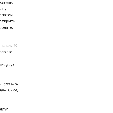
ажаемых
ет у
о затем —
 открыть
рблате.
начале 20-
ало его
ние двух
перестать
ания. Все,
друг