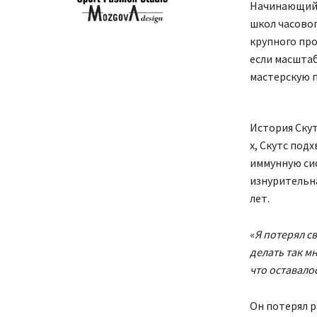
Начинающий 
школ часовог
крупного про
если масштаб
мастерскую 
История Скут
х, Скутс под
иммунную сис
изнурительна
лет.
«
Я потерял с
делать так м
что оставало
Он потерял р