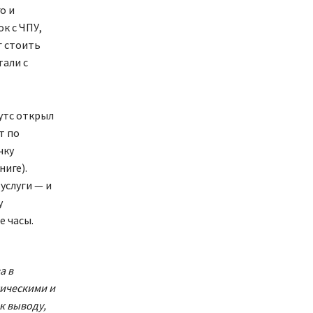
о и
к с ЧПУ,
г стоить
тали с
утс открыл
т по
чку
ниге).
 услуги — и
у
е часы.
а в
сическими и
 к выводу,