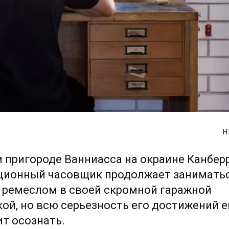
Н
 пригороде Ванниасса на окраине Канбер
ционный часовщик продолжает занимать
 ремеслом в своей скромной гаражной
ой, но всю серьезность его достижений 
т осознать.