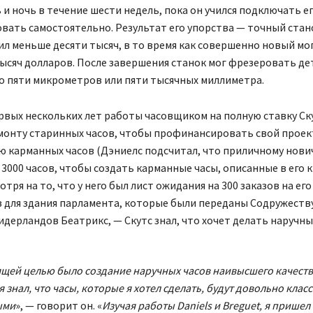
 и ночь в течение шести недель, пока он учился подключать ег
ать самостоятельно. Результат его упорства — точный стано
л меньше десяти тысяч, в то время как совершенно новый мо
ысяч долларов. После завершения станок мог фрезеровать де
о пяти микрометров или пяти тысячных миллиметра.
рвых нескольких лет работы часовщиком на полную ставку Ск
монту старинных часов, чтобы профинансировать свой проек
 карманных часов (Дэниелс подсчитал, что приличному нови
3000 часов, чтобы создать карманные часы, описанные в его к
тря на то, что у него был лист ожидания на 300 заказов на его
 для здания парламента, которые были переданы Содружеств
дерландов Беатрикс, — Скутс знал, что хочет делать наручны
щей целью было создание наручных часов наивысшего качеств
я знал, что часы, которые я хотел сделать, будут довольно клас
ыми
», — говорит он. «
Изучая работы Daniels и Breguet, я пришел