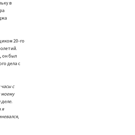
льку в
ра
джа
иком 20-го
толетий.
, он был
го дела с
 часы с
к моему
 деле.
 я
мневался,