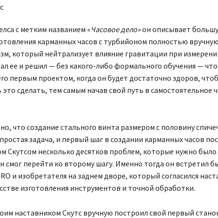
елса с метким названием «
Часовое дело»
он описывает большу
готовления карманных часов с турбийоном полностью вручну
зм, который нейтрализует влияние гравитации при измерени
ал ее и решил — без какого-либо формального обучения — чт
его первым проектом, когда он будет достаточно здоров, что
это сделать, тем самым начав свой путь в самостоятельное 
о, что создание стального винта размером с половину спиче
простая задача, и первый шаг в создании карманных часов по
м Скутсом несколько десятков проблем, которые нужно было
н смог перейти ко второму шагу. Именно тогда он встретил 
RO и изобретателя на заднем дворе, который согласился наст
усстве изготовления инструментов и точной обработки.
оим наставником Скутс вручную построил свой первый станок