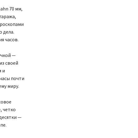
ahn 70 мм,
гаража,
кроскопами
 дела.
я часов.
учкой —
из своей
м и
часы почти
ему миру.
совое
, четко
десятки —
опе.