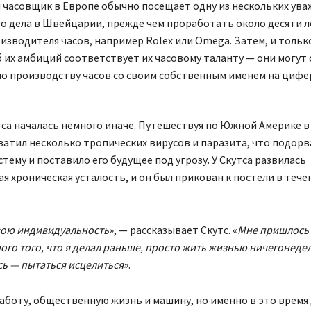
часовщик в Европе обычно посещает одну из нескольких ув
о дела в Швейцарии, прежде чем проработать около десяти л
изводителя часов, например Rolex или Omega. Затем, и тольк
 их амбиций соответствует их часовому таланту — они могут
по производству часов со своим собственным именем на цифе
са началась немного иначе. Путешествуя по Южной Америке в 
хватил несколько тропических вирусов и паразита, что подорв
тему и поставило его будущее под угрозу. У Скутса развилась
я хроническая усталость, и он был прикован к постели в тече
вою индивидуальность
», — рассказывает Скутс. «
Мне пришлось 
ного того, что я делал раньше, просто жить жизнью ничегонедел
сь — пытаться исцелиться
».
аботу, общественную жизнь и машину, но именно в это время 