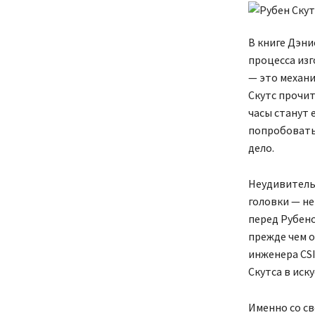
В книге Дэни
процесса из
— это механи
Скутс прочит
часы станут 
попробовать 
дело.
Неудивительн
головки — не
перед Рубено
прежде чем о
инженера CSI
Скутса в иск
Именно со св