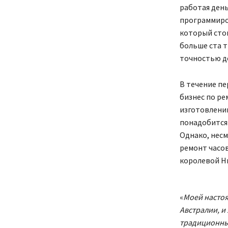
работая день
программиров
который стои
больше ста т
точностью д
В течение пе
бизнес по ре
изготовлению
понадобится 
Однако, несмо
ремонт часов
королевой Ни
«
Моей настоя
Австралии, и 
традиционн