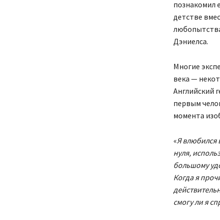
познакомил е
детстве вмес
любопытства
Дэниелса.
Многие эксп
века — некот
Английский г
первым челов
момента изоб
«
Я влюбился 
нуля, исполь
большому удо
Когда я прочи
действительн
смогу ли я с