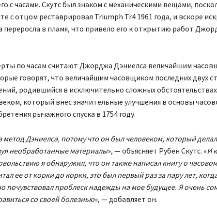
го с часами. Скутс был знаком с механическими вещами, поско
те с отцом реставрировал Triumph Tr4 1961 года, и вскоре иск
 переросла в пламя, что привело его к открытию работ Джор
ерты по часам считают Джорджа Дэниелса величайшим часовщ
орые говорят, что величайшим часовщиком последних двух с
ений, родившийся в исключительно сложных обстоятельствах
еком, который внес значительные улучшения в основы часово
ретения рычажного спуска в 1754 году.
в метод Дэниелса, потому что он был человеком, который делал
зуя необработанные материалы
», — объясняет Рубен Скутс. «
И 
вольствию я обнаружил, что он также написал книгу о часовом
тал ее от корки до корки, это был первый раз за пару лет, когда
о почувствовал проблеск надежды на мое будущее. Я очень со
правиться со своей болезнью
», — добавляет он.