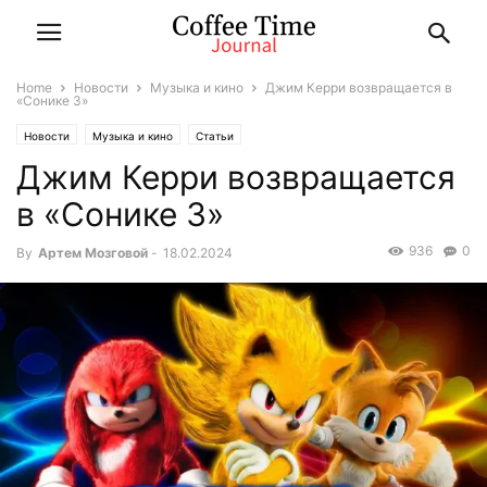
Home
Новости
Музыка и кино
Джим Керри возвращается в
«Сонике 3»
Новости
Музыка и кино
Статьи
Джим Керри возвращается
в «Сонике 3»
936
0
By
Артем Мозговой
-
18.02.2024