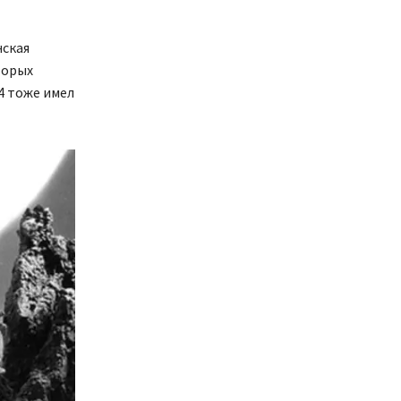
нская
торых
4 тоже имел