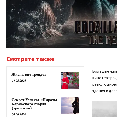
Смотрите также
Большие жив
Жизнь вне трендов
кинотеатрах,
04.08.2026
революционн
здания и дер
Секрет Успеха: «Пираты
Карибского Моря»
(трилогия)
04.08.2026