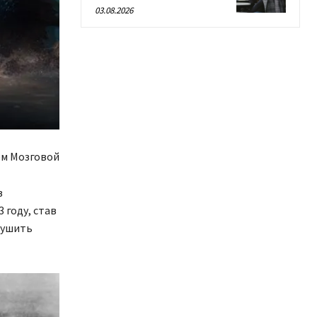
03.08.2026
м Мозговой
в
 году, став
рушить