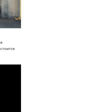
се
остоится