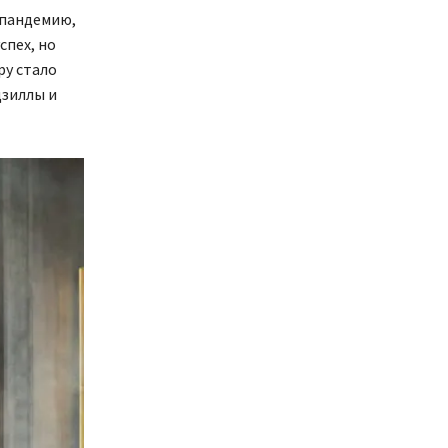
 пандемию,
спех, но
ру стало
дзиллы и