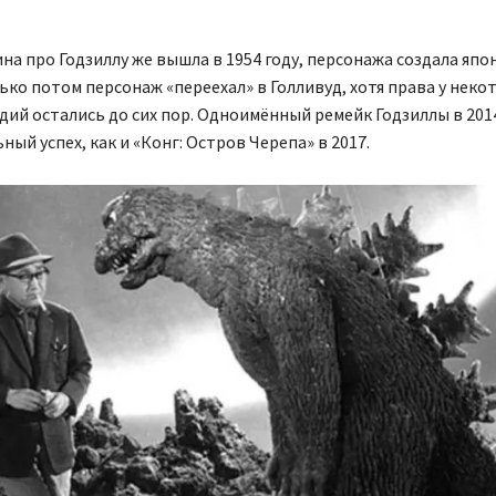
на про Годзиллу же вышла в 1954 году, персонажа создала япо
лько потом персонаж «переехал» в Голливуд, хотя права у неко
дий остались до сих пор. Одноимённый ремейк Годзиллы в 201
ый успех, как и «Конг: Остров Черепа» в 2017.