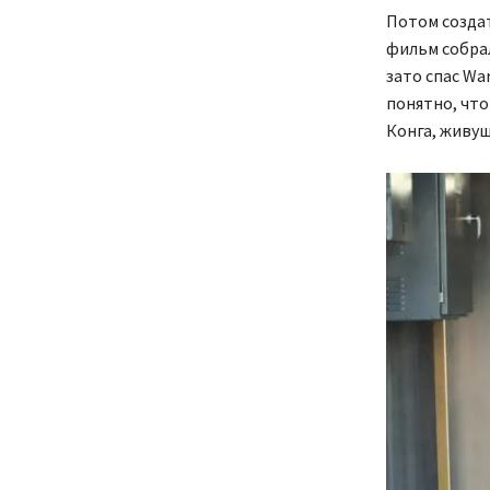
Потом создат
фильм собрал
зато спас Wa
понятно, что
Конга, живущ