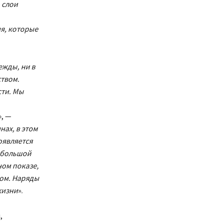
 слои
я, которые
ежды, ни в
ством.
сти. Мы
», —
нах, в этом
оявляется
небольшой
ном показе,
зом. Наряды
жизни
».
,