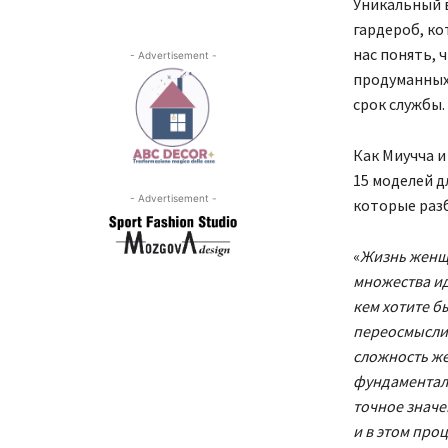
Уникальный в
гардероб, ко
нас понять, 
- Advertisement -
продуманных
срок службы.
Как Миучча и
15 моделей д
- Advertisement -
которые раз
«
Жизнь женщи
множества ид
кем хотите бы
переосмыслив
сложность же
фундаментал
точное значе
и в этом про