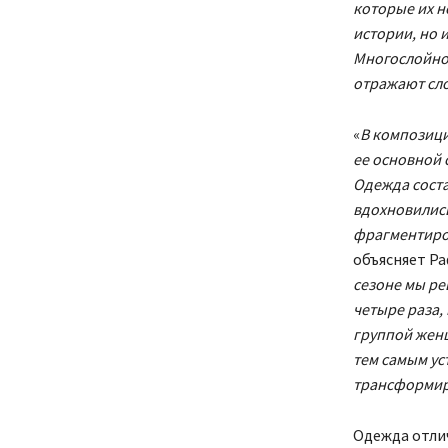
которые их н
истории, но 
Многослойно
отражают сл
«
В композици
ее основной 
Одежда соста
вдохновились
фрагментиров
объясняет Ра
сезоне мы ре
четыре раза,
группой женщ
тем самым ус
трансформиру
Одежда отли