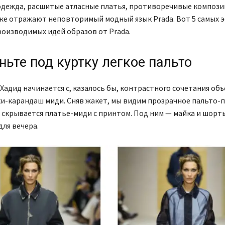
одежда, расшитые атласные платья, противоречивые компози
же отражают неповторимый модный язык Prada. Вот 5 самых
роизводимых идей образов от Prada.
ньте под куртку легкое пальто
Хадид начинается с, казалось бы, контрастного сочетания об
и-карандаш миди. Сняв жакет, мы видим прозрачное пальто-
скрывается платье-миди с принтом. Под ним — майка и шорт
ля вечера.