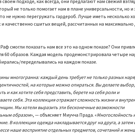
 своем подходе, как всегда, они предлагают нам свежий взгля
торый не только помогает нам в плане универсальности, но и
что не нужно перегружать гардероб. Лучше иметь несколько 
 и качественно сшитых вещей, рассчитанных на максимально
 Раф смогли показать нам все это на одном показе? Они привл
ля 60 образов. Каждая модель продемонстрировала четыре на
бирались/переделывались на каждом показе.
ны многогранна: каждый день требует не только разных наряд
ентичностей, на которые можно опираться. Вы делаете выбор,
ть и как хотите себя представить, берете на себя роли и
аете себя. Эта коллекция отражает сложность жизни и внутр
нщин. Мы хотели выразить эти бесконечные возможности
ьным образом
», — объясняет Миучча Прада. «
Многослойность 
ние. В коллекции одежда накладывается друг на друга, а затем 
цессе наше восприятие отдельных предметов, сочетаний и жен