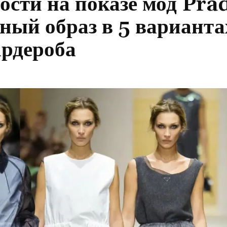
ости на показе мод Pra
йный образ в 5 варианта
ардероба