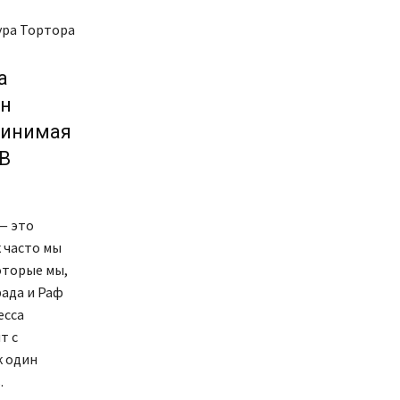
ура Тортора
а
ин
ринимая
 В
— это
 часто мы
оторые мы,
ада и Раф
есса
т с
к один
.