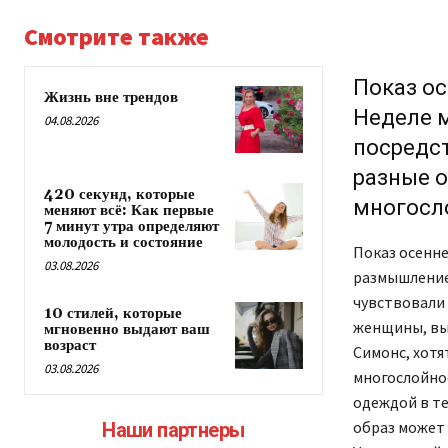
Смотрите также
Показ ос
Жизнь вне трендов
Неделе 
04.08.2026
посредс
разные о
420 секунд, которые
многосл
меняют всё: Как первые
7 минут утра определяют
молодость и состояние
Показ осенне
03.08.2026
размышление
чувствовали 
10 стилей, которые
женщины, вы
мгновенно выдают ваш
возраст
Симонс, хотя
03.08.2026
многослойно
одеждой в те
образ может 
Наши партнеры