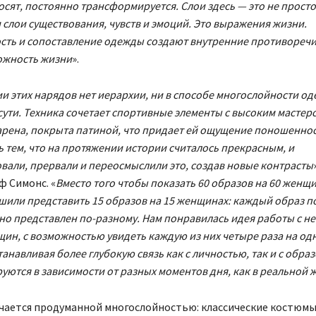
осят, постоянно трансформируется. Слои здесь — это не просто
и слои существования, чувств и эмоций. Это выражения жизни.
сть и сопоставление одежды создают внутренние противоречи
ожность жизни
».
и этих нарядов нет иерархии, ни в способе многослойности од
сути. Техника сочетает спортивные элементы с высоким мастер
рена, покрыта патиной, что придает ей ощущение поношенно
 тем, что на протяжении истории считалось прекрасным, и
али, прервали и переосмыслили это, создав новые контрасты
ф Симонс. «
Вместо того чтобы показать 60 образов на 60 женщи
шили представить 15 образов на 15 женщинах: каждый образ п
 но представлен по-разному. Нам понравилась идея работы с 
ин, с возможностью увидеть каждую из них четыре раза на од
танавливая более глубокую связь как с личностью, так и с обра
ются в зависимости от разных моментов дня, как в реальной 
чается продуманной многослойностью: классические костюмы