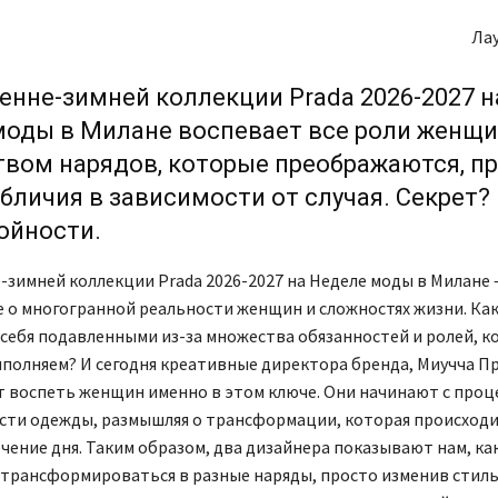
Ла
енне-зимней коллекции Prada 2026-2027 н
моды в Милане воспевает все роли женщ
твом нарядов, которые преображаются, п
бличия в зависимости от случая. Секрет?
ойности.
-зимней коллекции Prada 2026-2027 на Неделе моды в Милане 
 о многогранной реальности женщин и сложностях жизни. Как
себя подавленными из-за множества обязанностей и ролей, к
полняем? И сегодня креативные директора бренда, Миучча Пр
т воспеть женщин именно в этом ключе. Они начинают с проц
сти одежды, размышляя о трансформации, которая происходи
чение дня. Таким образом, два дизайнера показывают нам, ка
трансформироваться в разные наряды, просто изменив стиль