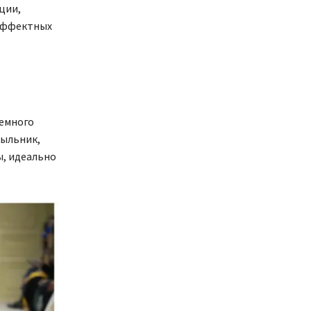
ции,
 эффектных
ъемного
пыльник,
ы, идеально