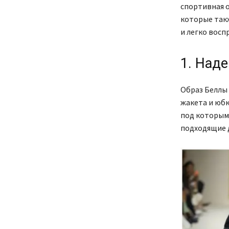
спортивная 
которые так
и легко восп
1. Наде
Образ Беллы 
жакета и юбк
под которым 
подходящие д