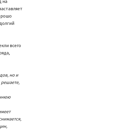
д на
 заставляет
хорошо
 долгий
екли всего
ряда,
ов, но и
 решаете,
еннюю
имеет
снимается,
щин,