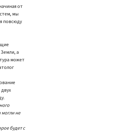
начиная от
стем, мы
ся повсюду
ущие
Земли, а
атура может
атолог
дование
 двух
у.
ного
 могли не
рое будет с