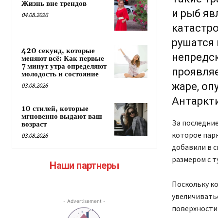
Жизнь вне трендов
и рыб яв
04.08.2026
катастр
рушатся
420 секунд, которые
непредс
меняют всё: Как первые
7 минут утра определяют
проявляе
молодость и состояние
жаре, о
03.08.2026
Антаркти
10 стилей, которые
мгновенно выдают ваш
За последние
возраст
которое пар
03.08.2026
добавили в с
размером с т
Наши партнеры
Поскольку к
увеличиватьс
- Advertisement -
поверхности 