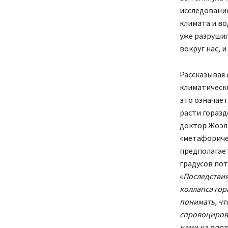
исследование
климата и в
уже разрушил
вокруг нас, 
Рассказывая 
климатическ
это означает
расти горазд
доктор Жоэл
«метафоричес
предполагае
градусов пот
«
Последствия
коллапса гор
понимать, чт
спровоцирова
нами на прот