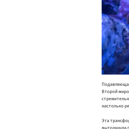
Подавляющая 
Второй миро
стремительно
настолько ре
Эта трансфо
вытолкнула п