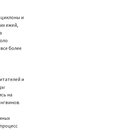
 циклоны и
их ежей,
а
коло
 все более
итателей и
ды
ись на
ингвинов.
омных
 процесс