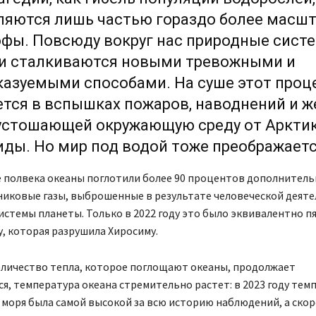
ляются лишь частью гораздо более масш
офы. Повсюду вокруг нас природные сист
 и сталкиваются новыми тревожными и
казуемыми способами. На суше этот проц
тся в вспышках пожаров, наводнений и ж
пустошающей окружающую среду от Аркти
ды. Но мир под водой тоже преображаетс
 полвека океаны поглотили более 90 процентов дополнитель
никовые газы, выброшенные в результате человеческой деяте
истемы планеты. Только в 2022 году это было эквивалентно п
у, которая разрушила Хиросиму.
оличество тепла, которое поглощают океаны, продолжает
я, температура океана стремительно растет: в 2023 году тем
моря была самой высокой за всю историю наблюдений, а ско