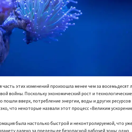
часть этих изменений произошла менее чем за восемьдесят л
вой войны. Поскольку экономический рост и технологические
 пошли вверх, потребление энергии, воды и других ресурсов
зко, что некоторые назвали этот процесс «Великим ускорение
рмация была настолько быстрой и неконтролируемой, что уж
ланету далеко за пределы ее безопасной рабочей зоны: одно