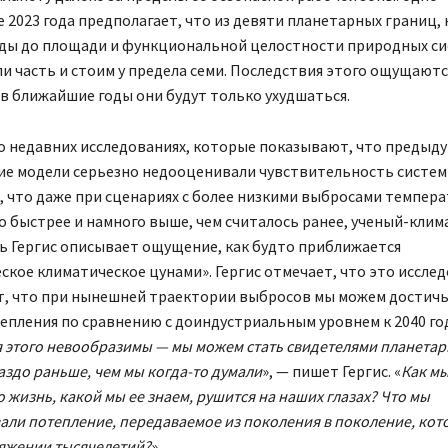
 2023 года предполагает, что из девяти планетарных границ, 
оды до площади и функциональной целостности природных си
и часть и стоим у предела семи. Последствия этого ощущают
и в ближайшие годы они будут только ухудшаться.
о недавних исследованиях, которые показывают, что предыд
ие модели серьезно недооценивали чувствительность систем 
, что даже при сценариях с более низкими выбросами темпер
о быстрее и намного выше, чем считалось ранее, ученый-клим
ь Гергис описывает ощущение, как будто приближается
кое климатическое цунами». Гергис отмечает, что это иссле
т, что при нынешней траектории выбросов мы можем достичь
епления по сравнению с доиндустриальным уровнем к 2040 год
 этого невообразимы — мы можем стать свидетелями планетар
аздо раньше, чем мы когда-то думали
», — пишет Гергис. «
Как мы
о жизнь, какой мы ее знаем, рушится на наших глазах? Что мы
ли потепление, передаваемое из поколения в поколение, кото
яжении тысячелетий?
»