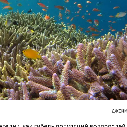
ДЖЕЙМ
агедии, как гибель популяций водорослей