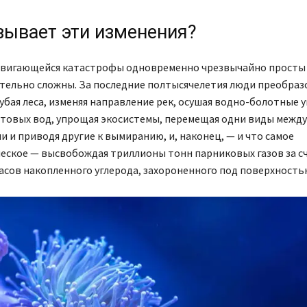
зывает эти изменения?
вигающейся катастрофы одновременно чрезвычайно просты
тельно сложны. За последние полтысячелетия люди преобраз
убая леса, изменяя направление рек, осушая водно-болотные у
нтовых вод, упрощая экосистемы, перемещая одни виды между
 и приводя другие к вымиранию, и, наконец, — и что самое
еское — высвобождая триллионы тонн парниковых газов за с
асов накопленного углерода, захороненного под поверхность