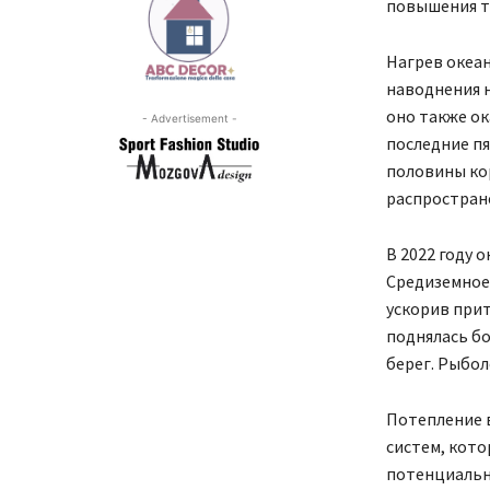
повышения те
Нагрев океа
наводнения н
оно также ок
- Advertisement -
последние п
половины кор
распростран
В 2022 году 
Средиземное
ускорив прит
поднялась бо
берег. Рыбол
Потепление в
систем, кото
потенциальн