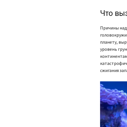
Что вы
Причины над
головокружи
планету, выр
уровень гру
континентами
катастрофич
сжигания зап