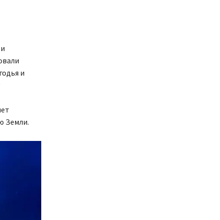
 и
овали
годья и
чет
ю Земли.