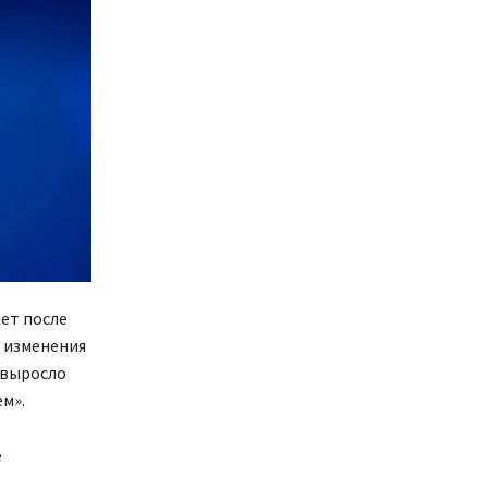
ет после
 изменения
 выросло
м».
е