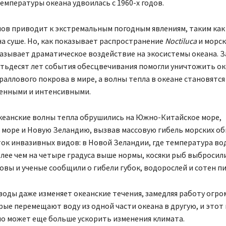
мпературы океана удвоилась с 1960-х годов.
нов приводит к экстремальным погодным явлениям, таким как
а суше. Но, как показывает распространение
Noctiluca
и морск
азывает драматическое воздействие на экосистемы океана. З
ятьдесят лет события обесцвечивания помогли уничтожить о
аллового покрова в мире, а волны тепла в океане становятся
енными и интенсивными.
океанские волны тепла обрушились на Южно-Китайское море,
 море и Новую Зеландию, вызвав массовую гибель морских об
ок инвазивных видов: в Новой Зеландии, где температура во
лее чем на четыре градуса выше нормы, косяки рыб выбросил
овы и ученые сообщили о гибели губок, водорослей и сотен п
оды даже изменяет океанские течения, замедляя работу огр
рые перемещают воду из одной части океана в другую, и этот
о может еще больше ускорить изменения климата.