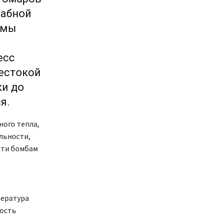
табной
емы
есс
естокой
ки до
я.
ного тепла,
льности,
яти бомбам
пература
рость