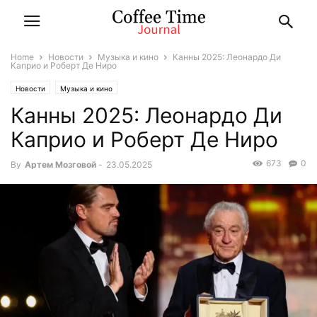
Home
Новости
Музыка и кино
Канны 2025: Леонардо Ди
Каприо и Роберт Де Ниро
Новости
Музыка и кино
Канны 2025: Леонардо Ди
Каприо и Роберт Де Ниро
673
0
By
Артем Мозговой
-
23.05.2025