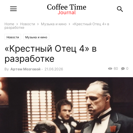
Home
Новости
Музыка и кино
«Крестный Отец 4» в
разработке
Новости
Музыка и кино
«Крестный Отец 4» в
разработке
60
0
By
Артем Мозговой
-
21.06.2026