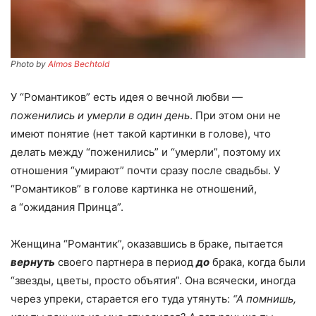
Photo by
Almos Bechtold
У “Романтиков” есть идея о вечной любви —
поженились и умерли в один день
. При этом они не
имеют понятие (нет такой картинки в голове), что
делать между “поженились” и “умерли”, поэтому их
отношения “умирают” почти сразу после свадьбы. У
“Романтиков” в голове картинка не отношений,
а “ожидания Принца”.
Женщина “Романтик”, оказавшись в браке, пытается
вернуть
своего партнера в период
до
брака, когда были
“звезды, цветы, просто объятия”. Она всячески, иногда
через упреки, старается его туда утянуть:
“А помнишь,