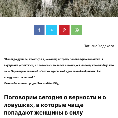
Татьяна Ходакова
“Я всегда думала, что когда я, наконец, встречу своего единственного, я
внутренне успокоюсь, и слова сами вылетят из моих уст, потому что я пойму, что
он
—
Один единственный. И вот он здесь, мой идеальный избранник. A я
все думаю: он ли это?”
Секс в большом городе (Sex and the City)
Поговорим сегодня о верности и о
ловушках, в которые чаще
попадают женщины в силу