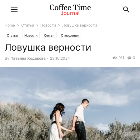
Home
Статьи
Новости
Ловушка верности
Статьи
Новости
Семья
Отношения
Ловушка верности
911
0
By
Татьяна Ходакова
-
23.10.2024