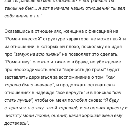
как ты раньше ко мне относился? А вот раньше ты
таким не был… А вот в начале наших отношений ты вел
себя иначе и т.п.”
Оказавшись в отношениях, женщина с фиксацией на
“Романтической” структуре характера, не может выйти
из отношений, в которых ей плохо, поскольку ее идея
про
“замуж на всю жизнь”
не позволяет это сделать.
“Романтику” сложно и тяжело в браке, но убеждение
про необходимость нести “верность до гроба” будет
заставлять держаться за воспоминание о том,
“как
хорошо было вначале”
, и продолжать оставаться в
отношениях в надежде
“все вернуть” и
в поисках
“как
стать лучше”,
чтобы он меня полюбил снова:
“Я буду
стараться, я стану такой хорошей, и он оценит красоту и
чистоту моей любви, оценит, какая хорошая жена ему
досталась”.