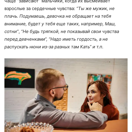
чаще “зависают” мальчики, когда их высмеивает
взрослые за сердечные чувства:
“Ты же мужик, не
плачь. Подумаешь, девочка не обращает на тебя
внимание, будет у тебя еще таких, например, Маш,
сотни”
,
“
Не будь тряпкой, не показывай свои чувства
перед девченками
“
,
“
Надо иметь гордость, а не
распускать нюни из-за разных там Кать
“
и т.п.