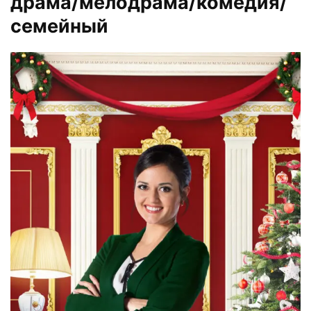
драма/мелодрама/комедия/
семейный