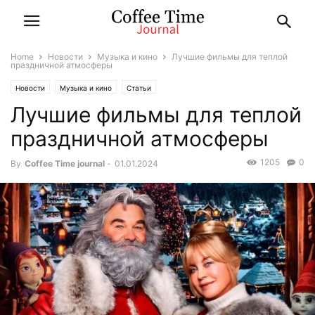
Home
Новости
Музыка и кино
Лучшие фильмы для теплой
праздничной атмосферы
Новости
Музыка и кино
Статьи
Лучшие фильмы для теплой
праздничной атмосферы
1205
0
By
Coffee Time journal
-
01.01.2024